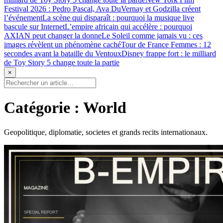
Festival 2026 : Pedro Pascal, Ava DuVernay et Godzilla créent
l’événement
La scène qui disparaît : pourquoi la musique live
bascule sur Internet
L’empire africain qui accélère : pourquoi
AXIAN peut changer la donne
Le Soleil comme jamais vu : ces
images révèlent un phénomène caché
Tour de France Femmes : 12
secondes avant la bataille du Ventoux
Disney frappe fort : le milliard
de Toy Story 5 change toute la partie
×
Catégorie :
World
Geopolitique, diplomatie, societes et grands recits internationaux.