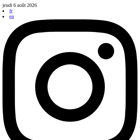
Aller
jeudi 6 août 2026
au
fr
contenu
en