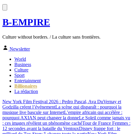
B-EMPIRE
Culture without borders. / La culture sans frontières.
Newsletter
World
Business
Culture
Sport
Entertainment
Billionaires
La rédaction
New York Film Festival 2026 : Pedro Pascal, Ava DuVernay et
Godzilla créent l’événement
La scène qui disparaît : pourquoi la
musique live bascule sur Internet
L’empire africain qui accélère :
pourquoi AXIAN peut changer la donne
Le Soleil comme jamais vu
: ces images révèlent un phénomène caché
Tour de France Femmes :
12 secondes avant la bataille du Ventoux
Disney frappe fort : le
milliard de Toy Story 5 change toute la partie
New York Film