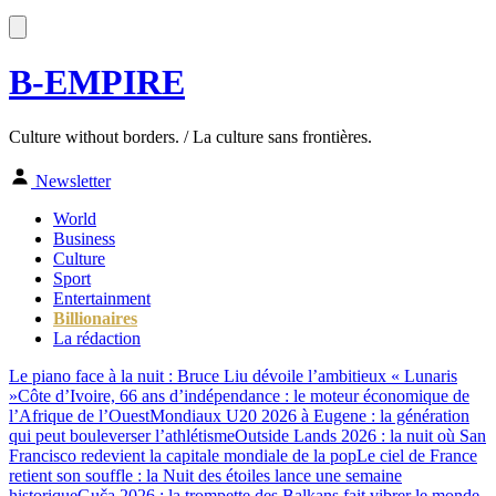
B-EMPIRE
Culture without borders. / La culture sans frontières.
Newsletter
World
Business
Culture
Sport
Entertainment
Billionaires
La rédaction
Le piano face à la nuit : Bruce Liu dévoile l’ambitieux « Lunaris
»
Côte d’Ivoire, 66 ans d’indépendance : le moteur économique de
l’Afrique de l’Ouest
Mondiaux U20 2026 à Eugene : la génération
qui peut bouleverser l’athlétisme
Outside Lands 2026 : la nuit où San
Francisco redevient la capitale mondiale de la pop
Le ciel de France
retient son souffle : la Nuit des étoiles lance une semaine
historique
Guča 2026 : la trompette des Balkans fait vibrer le monde