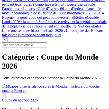
pendant trois jours
Le piano face à la nuit : Bruce Liu dévoile
l’ambitieux « Lunaris »
Côte d’Ivoire, 66 ans d’indépendance : le
moteur économique de l’Afrique de l’Ouest
Mondiaux U20 2026 à
Eugene : la génération qui peut bouleverser l’athlétisme
Outside
Lands 2026 : la nuit où San Francisco redevient la capitale mondiale
de la pop
Le ciel de France retient son souffle : la Nuit des étoiles
lance une semaine historique
Guča 2026 : la trompette des Balkans
fait vibrer le monde pendant trois jours
×
Catégorie :
Coupe du Monde
2026
Tous les articles et analyses autour de la Coupe du Monde 2026.
Coupe du Monde 2026