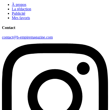
À propos
La rédaction
Publicité
Mes favoris
Contact
contact@b-empiremagazine.com