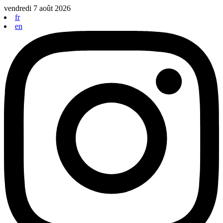
Aller
vendredi 7 août 2026
au
fr
contenu
en