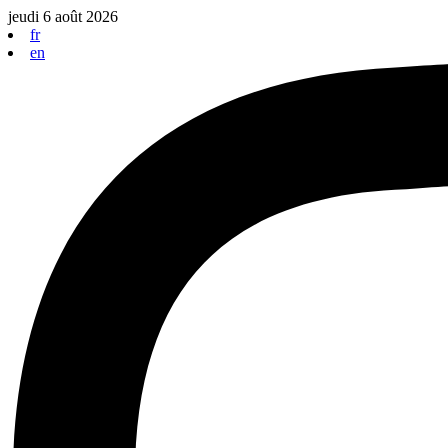
Aller
jeudi 6 août 2026
au
fr
contenu
en