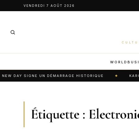
Aller
VENDREDI 7 AOÛT 2026
au
contenu
CULTU
WORLD
BUS
W DAY SIGNE UN DÉMARRAGE HISTORIQUE
KAROL G
Étiquette :
Electroni