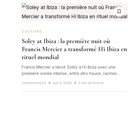
CULTURE
Soley at Ibiza : la première nuit où
Francis Mercier a transformé Hï Ibiza en
rituel mondial
Francis Mercier a lancé Solèy à Hï Ibiza avec une
première soirée intense, entre afro house, racines
haïtiennes, performances live et communion du public.
Cheventong Vil
juin 2, 2026
5 min de lecture
◆
◆