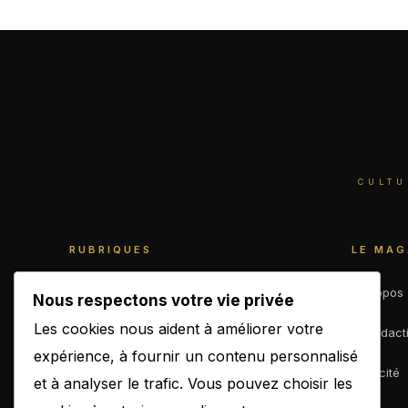
CULTU
RUBRIQUES
LE MAG
World
À propos
Nous respectons votre vie privée
Les cookies nous aident à améliorer votre
Business
La rédact
expérience, à fournir un contenu personnalisé
Culture
Publicité
et à analyser le trafic. Vous pouvez choisir les