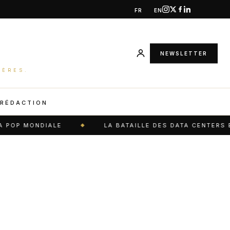
FR
EN
NEWSLETTER
IÈRES.
 RÉDACTION
OP MONDIALE
LA BATAILLE DES DATA CENTERS EXP