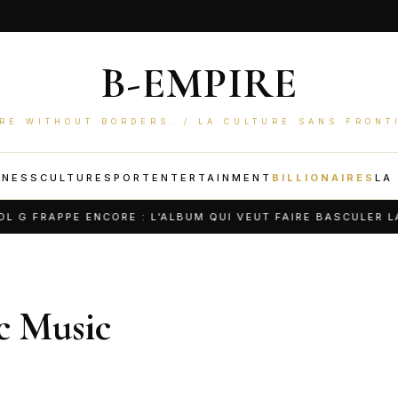
B-EMPIRE
RE WITHOUT BORDERS. / LA CULTURE SANS FRONT
INESS
CULTURE
SPORT
ENTERTAINMENT
BILLIONAIRES
LA
 FRAPPE ENCORE : L’ALBUM QUI VEUT FAIRE BASCULER LA P
c Music