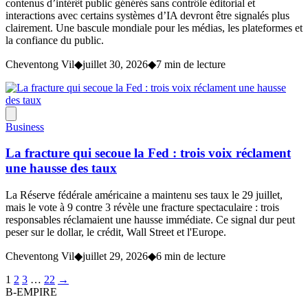
contenus d’intérêt public générés sans contrôle éditorial et
interactions avec certains systèmes d’IA devront être signalés plus
clairement. Une bascule mondiale pour les médias, les plateformes et
la confiance du public.
Cheventong Vil
◆
juillet 30, 2026
◆
7 min de lecture
Business
La fracture qui secoue la Fed : trois voix réclament
une hausse des taux
La Réserve fédérale américaine a maintenu ses taux le 29 juillet,
mais le vote à 9 contre 3 révèle une fracture spectaculaire : trois
responsables réclamaient une hausse immédiate. Ce signal dur peut
peser sur le dollar, le crédit, Wall Street et l'Europe.
Cheventong Vil
◆
juillet 29, 2026
◆
6 min de lecture
1
2
3
…
22
→
B-EMPIRE