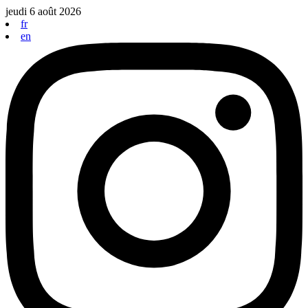
Aller
jeudi 6 août 2026
au
fr
contenu
en