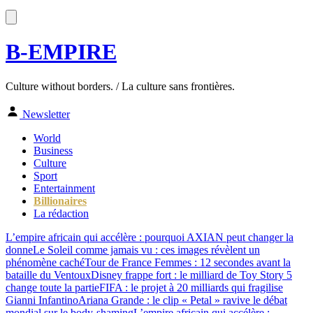
B-EMPIRE
Culture without borders. / La culture sans frontières.
Newsletter
World
Business
Culture
Sport
Entertainment
Billionaires
La rédaction
L’empire africain qui accélère : pourquoi AXIAN peut changer la
donne
Le Soleil comme jamais vu : ces images révèlent un
phénomène caché
Tour de France Femmes : 12 secondes avant la
bataille du Ventoux
Disney frappe fort : le milliard de Toy Story 5
change toute la partie
FIFA : le projet à 20 milliards qui fragilise
Gianni Infantino
Ariana Grande : le clip « Petal » ravive le débat
mondial sur le body-shaming
L’empire africain qui accélère :