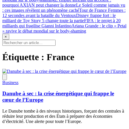
pourquoi AXIAN peut changer la donne
Le Soleil comme jamais vu
: ces images révèlent un phénomène caché
Tour de France Femmes :
12 secondes avant la bataille du Ventoux
Disney frappe fort : le
milliard de Toy Story 5 change toute la partie
FIFA : le projet à 20
milliards qui fragilise Gianni Infantino
Ariana Grande : le clip « Petal
» ravive le débat mondial sur le body-shaming
×
Étiquette :
France
Business
Danube à sec : la crise énergétique qui frappe le
cœur de l’Europe
Le Danube tombe à des niveaux historiques, forçant des centrales à
réduire leur production et des États à préparer des économies
d’électricité. Une alerte pour toute l’Europe.