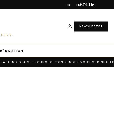
FR
EN
NEWSLETTER
IÈRES.
 RÉDACTION
D GTA VI : POURQUOI SON RENDEZ-VOUS SUR NETFLIX