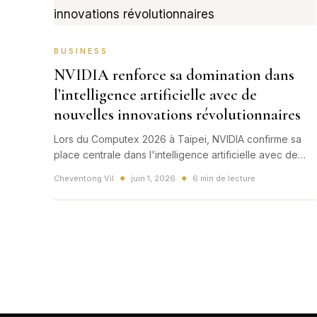
BUSINESS
NVIDIA renforce sa domination dans
l’intelligence artificielle avec de
nouvelles innovations révolutionnaires
Lors du Computex 2026 à Taipei, NVIDIA confirme sa
place centrale dans l'intelligence artificielle avec de
nouvelles technologies pour les PC IA, le cloud et les
Cheventong Vil
juin 1, 2026
6 min de lecture
◆
◆
data centers.