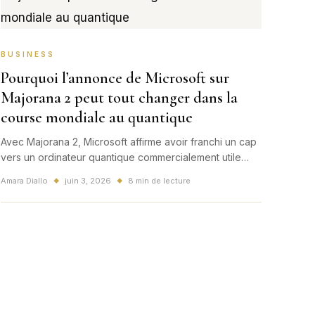
BUSINESS
Pourquoi l’annonce de Microsoft sur
Majorana 2 peut tout changer dans la
course mondiale au quantique
Avec Majorana 2, Microsoft affirme avoir franchi un cap
vers un ordinateur quantique commercialement utile
d'ici 2029. Une annonce mondiale qui relance la bataille
Amara Diallo
juin 3, 2026
8 min de lecture
◆
◆
technologique et business autour du quantique.