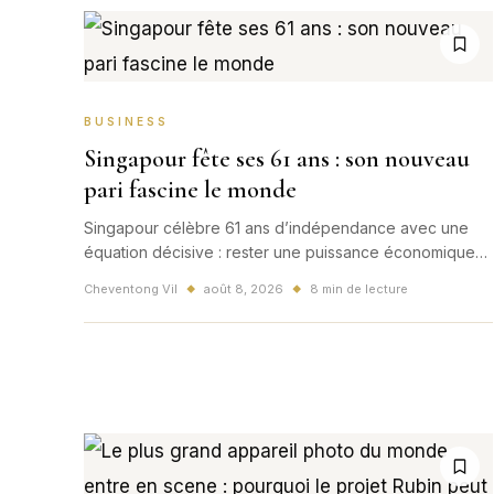
BUSINESS
Singapour fête ses 61 ans : son nouveau
pari fascine le monde
Singapour célèbre 61 ans d’indépendance avec une
équation décisive : rester une puissance économique
et technologique tout en soutenant les familles et une
Cheventong Vil
août 8, 2026
8 min de lecture
◆
◆
population vieillissante. Ce nouveau pari dépasse
largement la cité-État.