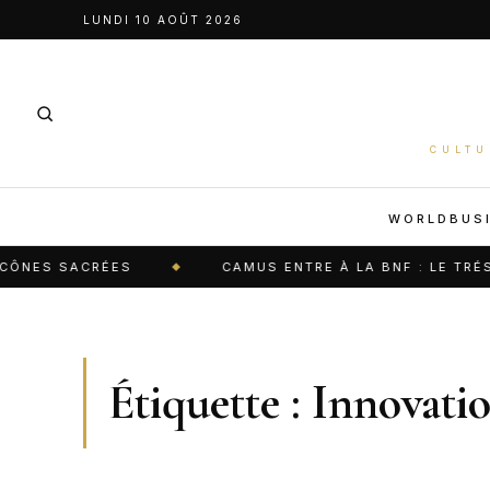
Aller
LUNDI 10 AOÛT 2026
au
contenu
CULTU
WORLD
BUS
 SACRÉES
CAMUS ENTRE À LA BNF : LE TRÉSOR LI
Étiquette :
Innovati