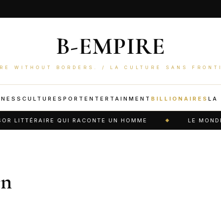
B-EMPIRE
RE WITHOUT BORDERS. / LA CULTURE SANS FRONT
INESS
CULTURE
SPORT
ENTERTAINMENT
BILLIONAIRES
LA
TTÉRAIRE QUI RACONTE UN HOMME
LE MONDE ATTEN
on