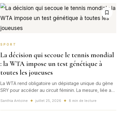
SPORT
La décision qui secoue le tennis mondial
: la WTA impose un test génétique à
toutes les joueuses
La WTA rend obligatoire un dépistage unique du gène
SRY pour accéder au circuit féminin. La mesure, liée au
virage olympique avant Los Angeles 2028, ouvre un
Santhia Antoine
juillet 25, 2026
8 min de lecture
◆
◆
débat mondial sur l'équité, la science et la
confidentialité.