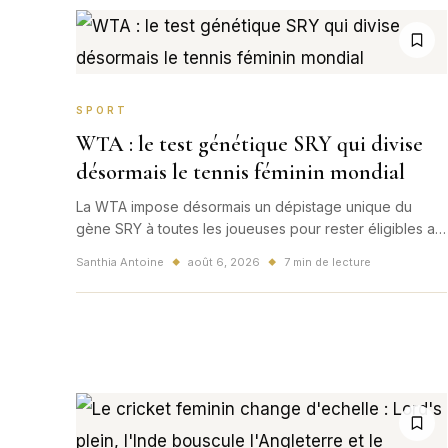
SPORT
WTA : le test génétique SRY qui divise
désormais le tennis féminin mondial
La WTA impose désormais un dépistage unique du
gène SRY à toutes les joueuses pour rester éligibles au
circuit féminin. Présentée comme une garantie d’équité,
Santhia Antoine
août 6, 2026
7 min de lecture
◆
◆
cette règle mondiale ouvre aussi une bataille
scientifique, juridique et éthique qui touche directement
la France.