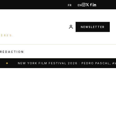
FR
EN
NEWSLETTER
IÈRES.
 RÉDACTION
NEW YORK FILM FESTIVAL 2026 : PEDRO PASCAL, AVA 