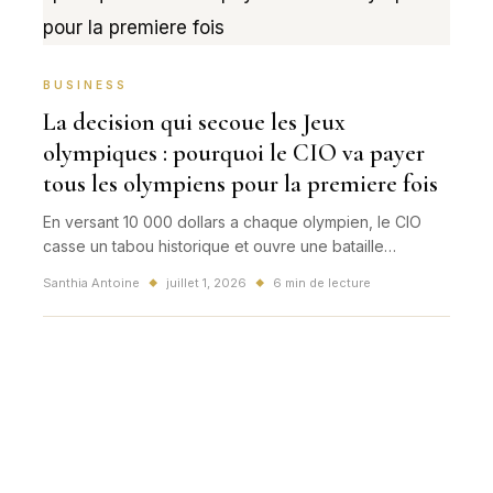
BUSINESS
La decision qui secoue les Jeux
olympiques : pourquoi le CIO va payer
tous les olympiens pour la premiere fois
En versant 10 000 dollars a chaque olympien, le CIO
casse un tabou historique et ouvre une bataille
mondiale sur la valeur du sport, le role des federations
Santhia Antoine
juillet 1, 2026
6 min de lecture
◆
◆
et l'heritage de Paris 2024 vers Milan-Cortina et Los
Angeles.