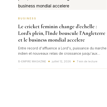
BUSINESS
Le cricket feminin change d’echelle :
Lord’s plein, l’Inde bouscule l’Angleterre
et le business mondial accelere
Entre record d'affluence a Lord's, puissance du marche
indien et nouveaux relais de croissance jusqu'aux
Etats-Unis, le cricket feminin envoie un signal mondial
B-EMPIRE MAGAZINE
juillet 12, 2026
7 min de lecture
◆
◆
que l'industrie du sport ne peut plus ignorer.