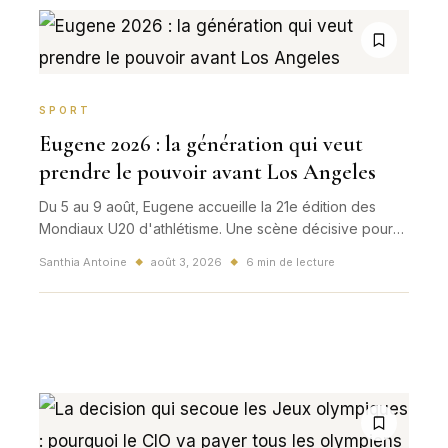
SPORT
Eugene 2026 : la génération qui veut
prendre le pouvoir avant Los Angeles
Du 5 au 9 août, Eugene accueille la 21e édition des
Mondiaux U20 d'athlétisme. Une scène décisive pour
détecter les futurs champions olympiques, tester de
Santhia Antoine
août 3, 2026
6 min de lecture
◆
◆
nouvelles épreuves et mesurer les ambitions de
l'équipe de France.