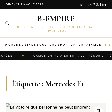
Aller
DIMANCHE 9 AOÛT 2026
FR
EN
au
B-EMPIRE
contenu
CULTURE WITHOUT BORDERS. / LA CULTURE SANS
FRONTIÈRES.
WORLD
BUSINESS
CULTURE
SPORT
ENTERTAINMENT
BIL
CRÉES
CAMUS ENTRE À LA BNF : LE TRÉSOR LITTÉ
Étiquette :
Mercedes F1