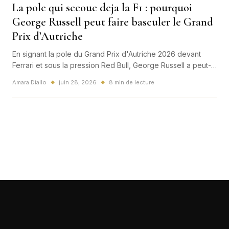
La pole qui secoue deja la F1 : pourquoi
George Russell peut faire basculer le Grand
Prix d’Autriche
En signant la pole du Grand Prix d'Autriche 2026 devant
Ferrari et sous la pression Red Bull, George Russell a peut-
etre lance bien plus qu'un simple week-end de course.
Amara Diallo
juin 28, 2026
8 min de lecture
◆
◆