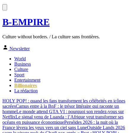
B-EMPIRE
Culture without borders. / La culture sans frontières.
Newsletter
World
Business
Culture
Sport
Entertainment
Billionaires
La rédaction
HOLY POP! : quand les fans transforment les célébrités en icônes
sacrées
Camus entre à la BnF : le trésor littéraire qui raconte un
homme
Le monde attend GTA VI : pourquoi son rendez-vous sur
Netflix
Le signal venu de Luanda : l’Afrique veut transformer ses
océans en puissance économique
Perséides 2026 : la nuit où la
France lèvera les yeux vers un ciel sans Lune
Outside Lands 2026
sacre le virage rock de Charli xcx après « Brat »
HOLY POP! :