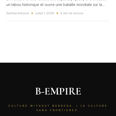
un tabou historique et ouvre une bataille mondiale sur la
valeur du sport, le role des federations et l'heritage de
Santhia Antoine
juillet 1, 2026
6 min de lecture
◆
◆
Paris 2024 vers Milan-Cortina et Los Angeles.
B-EMPIRE
CULTURE WITHOUT BORDERS. / LA CULTURE
SANS FRONTIÈRES.