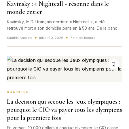
Kavinsky : « Nightcall » résonne dans le
monde entier
Kavinsky, le DJ français derrière « Nightcall », a été
retrouvé mort à son domicile parisien à 50 ans. De la bande
originale de « Drive » à la cérémonie de clôture des JO de
Santhia Antoine
juillet 30, 2026
7 min de lecture
◆
◆
Paris, son morceau emblématique avait traversé le cinéma,
les générations et les frontières.
BUSINESS
La decision qui secoue les Jeux olympiques :
pourquoi le CIO va payer tous les olympiens
pour la premiere fois
En versant 10 000 dollars a chaque olympien, le CIO casse