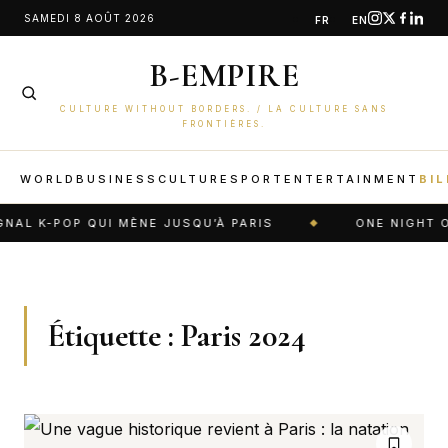
Aller
SAMEDI 8 AOÛT 2026
FR
EN
au
B-EMPIRE
contenu
CULTURE WITHOUT BORDERS. / LA CULTURE SANS
FRONTIÈRES.
WORLD
BUSINESS
CULTURE
SPORT
ENTERTAINMENT
BIL
AL K-POP QUI MÈNE JUSQU’À PARIS
ONE NIGHT ON
Étiquette :
Paris 2024