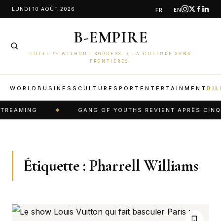
Aller
LUNDI 10 AOÛT 2026
FR
EN
au
B-EMPIRE
contenu
CULTURE WITHOUT BORDERS. / LA CULTURE SANS
FRONTIÈRES.
WORLD
BUSINESS
CULTURE
SPORT
ENTERTAINMENT
BIL
TREAMING
GANG OF YOUTHS REVIENT APRÈS CINQ A
Étiquette :
Pharrell Williams