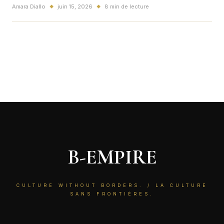
signal mondial sur le cinema, le streaming, les calendriers de
Amara Diallo
juin 15, 2026
8 min de lecture
◆
◆
sortie et la stabilite d'Hollywood, avec des consequences
tres concretes pour la France.
B-EMPIRE
CULTURE WITHOUT BORDERS. / LA CULTURE
SANS FRONTIÈRES.