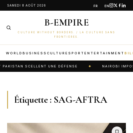
Aller
SAMEDI 8 AOÛT 2026
FR
EN
au
B-EMPIRE
contenu
CULTURE WITHOUT BORDERS. / LA CULTURE SANS
FRONTIÈRES.
WORLD
BUSINESS
CULTURE
SPORT
ENTERTAINMENT
BIL
PAKISTAN SCELLENT UNE DÉFENSE
NAIROBI IMPOSE
Étiquette :
SAG-AFTRA