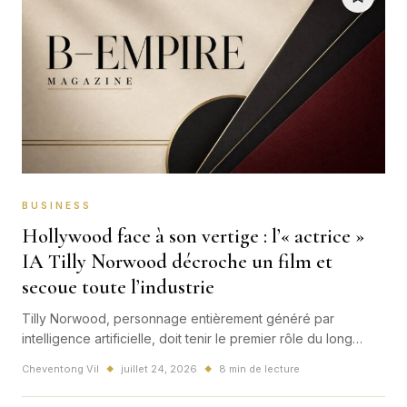
BUSINESS
Hollywood face à son vertige : l’« actrice »
IA Tilly Norwood décroche un film et
secoue toute l’industrie
Tilly Norwood, personnage entièrement généré par
intelligence artificielle, doit tenir le premier rôle du long
métrage Misaligned. Le projet hybride rallume une question
Cheventong Vil
juillet 24, 2026
8 min de lecture
◆
◆
explosive à Hollywood : une création numérique peut-elle
vraiment être une actrice ?