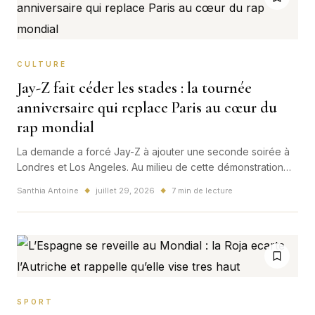
CULTURE
Jay-Z fait céder les stades : la tournée
anniversaire qui replace Paris au cœur du
rap mondial
La demande a forcé Jay-Z à ajouter une seconde soirée à
Londres et Los Angeles. Au milieu de cette démonstration
de puissance, le Stade de France conserve une place
Santhia Antoine
juillet 29, 2026
7 min de lecture
◆
◆
stratégique dans une célébration mondiale de trente ans de
carrière.
SPORT