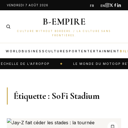
Aller
VENDREDI 7 AOÛT 2026
FR
EN
au
B-EMPIRE
contenu
CULTURE WITHOUT BORDERS. / LA CULTURE SANS
FRONTIÈRES.
WORLD
BUSINESS
CULTURE
SPORT
ENTERTAINMENT
BIL
CHELLE DE L’AFROPOP
LE MONDE DU MOTOGP RETI
Étiquette :
SoFi Stadium