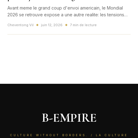
Avant meme le grand coup d'envoi americain, le Mondial
2026 se retrouve expose a une autre realite: les tensions
sociales autour du SoFi Stadium. Un signal mondial qui parle
Cheventong Vil
juin 12, 2026
7 min de lecture
◆
◆
aussi a la France du sport-business.
B-EMPIRE
CULTURE WITHOUT BORDERS. / LA CULTURE