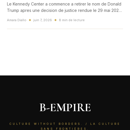
Le Kennedy Center a commence a retirer le nom de Donald
Trump apres une decision de justice rendue le 29 mai 2026.
Au-dela du symbole americain, l'affaire relance un debat
Amara Diallo
juin 7, 2026
8 min de lecture
◆
◆
mondial sur la culture, le pouvoir et l'image des institutions.
B-EMPIRE
CULTURE WITHOUT BORDERS. / LA CULTURE
SANS FRONTIÈRES.