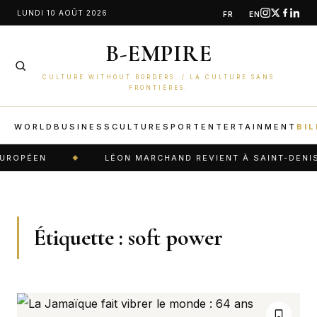
Aller
LUNDI 10 AOÛT 2026
FR
EN
au
B-EMPIRE
contenu
CULTURE WITHOUT BORDERS. / LA CULTURE SANS
FRONTIÈRES.
WORLD
BUSINESS
CULTURE
SPORT
ENTERTAINMENT
BIL
OPÉEN
LÉON MARCHAND REVIENT À SAINT-DENIS : S
Étiquette :
soft power