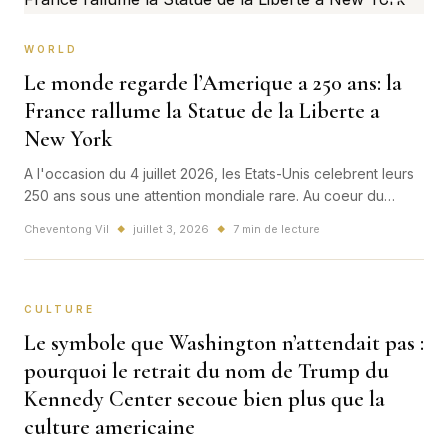
WORLD
Le monde regarde l’Amerique a 250 ans: la
France rallume la Statue de la Liberte a
New York
A l'occasion du 4 juillet 2026, les Etats-Unis celebrent leurs
250 ans sous une attention mondiale rare. Au coeur du
spectacle, New York et la Statue de la Liberte replacent la
Cheventong Vil
juillet 3, 2026
7 min de lecture
◆
◆
France dans l'image la plus puissante de cette fete
americaine.
CULTURE
Le symbole que Washington n’attendait pas :
pourquoi le retrait du nom de Trump du
Kennedy Center secoue bien plus que la
culture americaine