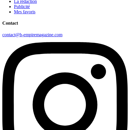
La rédaction
Publicité
Mes favoris
Contact
contact@b-empiremagazine.com