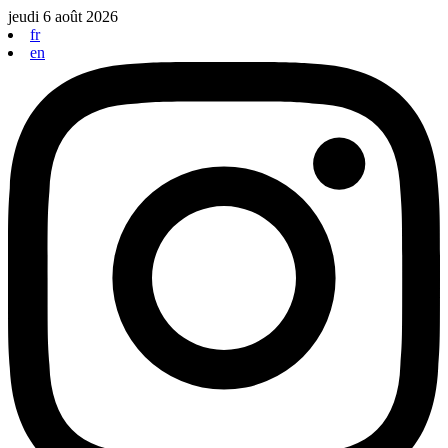
Aller
jeudi 6 août 2026
au
fr
contenu
en