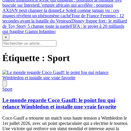
bascule sur Internet
L’empire africain qui accélère : pourquoi
AXIAN peut changer la donne
Le Soleil comme jamais vu : ces
images révèlent un phénomène caché
Tour de France Femmes : 12
secondes avant la bataille du Ventoux
Disney frappe fort : le milliard
de Toy Story 5 change toute la partie
FIFA : le projet à 20 milliards
qui fragilise Gianni Infantino
×
Étiquette :
Sport
Sport
Le monde regarde Coco Gauff: le point fou qui
relance Wimbledon et installe une vraie favorite
Coco Gauff a retourne un match sous haute tension a Wimbledon le
1er juillet 2026, avec un point spectaculaire qui a electrise le tournoi.
Une victoire qui renforce son statut mondial et interesse aussi la