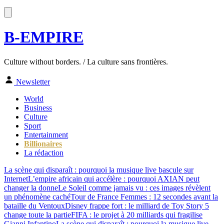
B-EMPIRE
Culture without borders. / La culture sans frontières.
Newsletter
World
Business
Culture
Sport
Entertainment
Billionaires
La rédaction
La scène qui disparaît : pourquoi la musique live bascule sur
Internet
L’empire africain qui accélère : pourquoi AXIAN peut
changer la donne
Le Soleil comme jamais vu : ces images révèlent
un phénomène caché
Tour de France Femmes : 12 secondes avant la
bataille du Ventoux
Disney frappe fort : le milliard de Toy Story 5
change toute la partie
FIFA : le projet à 20 milliards qui fragilise
Gianni Infantino
La scène qui disparaît : pourquoi la musique live