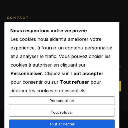
CONTACT
contact@b-empiremagazine.com
Nous respectons votre vie privée
Les cookies nous aident à améliorer votre
expérience, à fournir un contenu personnalisé
et à analyser le trafic. Vous pouvez choisir les
NEWSLETTER
cookies à autoriser en cliquant sur
Personnaliser
. Cliquez sur
Tout accepter
pour consentir ou sur
Tout refuser
pour
SUBSCRIBE
décliner les cookies non essentiels.
Personnaliser
Tout refuser
© 2026 B-Empire Magazine. Tous droits réservés.
Tout accepter
Mentions légales
CGU
Confidentialité
Cookies