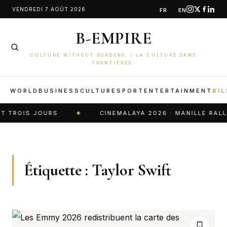
Aller
VENDREDI 7 AOÛT 2026
FR
EN
au
B-EMPIRE
contenu
CULTURE WITHOUT BORDERS. / LA CULTURE SANS
FRONTIÈRES.
WORLD
BUSINESS
CULTURE
SPORT
ENTERTAINMENT
BIL
ROIS JOURS
CINEMALAYA 2026 : MANILLE RALLUM
Étiquette :
Taylor Swift