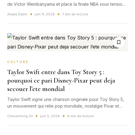
de Victor Wembanyama et place la finale NBA sous tension
maximale. Une nuit mondiale, virale et deja cruciale pour le
Amara Diallo
juin 11, 2026
7 min de lecture
◆
◆
titre comme pour le regard francais sur Wemby.
CULTURE
Taylor Swift entre dans Toy Story 5 :
pourquoi ce pari Disney-Pixar peut deja
secouer l’ete mondial
Taylor Swift signe une chanson originale pour Toy Story 5,
un mouvement qui relie pop mondiale, nostalgie Pixar et
box-office d'ete jusqu'en France.
Cheventong Vil
juin 5, 2026
8 min de lecture
◆
◆