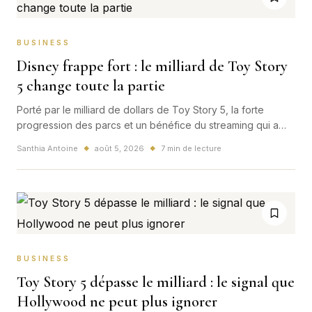
BUSINESS
Disney frappe fort : le milliard de Toy Story
5 change toute la partie
Porté par le milliard de dollars de Toy Story 5, la forte
progression des parcs et un bénéfice du streaming qui a
plus que doublé, Disney transforme ses franchises en
Santhia Antoine
août 5, 2026
7 min de lecture
◆
◆
écosystème mondial. Son nouvel accord avec TikTok
confirme que la bataille se joue désormais bien au-delà des
écrans de cinéma.
BUSINESS
Toy Story 5 dépasse le milliard : le signal que
Hollywood ne peut plus ignorer