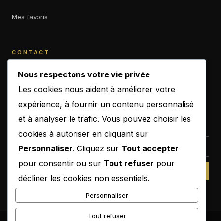
Mes favoris
CONTACT
contact@b-empiremagazine.com
Nous respectons votre vie privée
Les cookies nous aident à améliorer votre
expérience, à fournir un contenu personnalisé
et à analyser le trafic. Vous pouvez choisir les
NEWSLETTER
cookies à autoriser en cliquant sur
Personnaliser
. Cliquez sur
Tout accepter
pour consentir ou sur
Tout refuser
pour
SUBSCRIBE
décliner les cookies non essentiels.
Personnaliser
Tout refuser