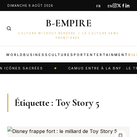
Aller
DIMANCHE 9 AOÛT 2026
FR
EN
au
B-EMPIRE
contenu
CULTURE WITHOUT BORDERS. / LA CULTURE SANS
FRONTIÈRES.
WORLD
BUSINESS
CULTURE
SPORT
ENTERTAINMENT
BIL
CÔNES SACRÉES
CAMUS ENTRE À LA BNF : LE TRÉ
Étiquette :
Toy Story 5