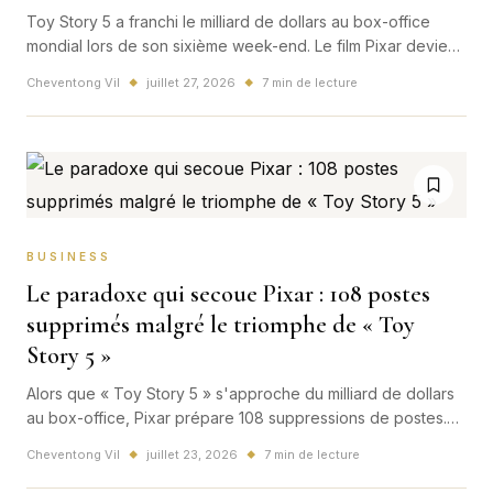
Toy Story 5 a franchi le milliard de dollars au box-office
mondial lors de son sixième week-end. Le film Pixar devient
le plus gros succès de 2026 et relance le débat sur la
Cheventong Vil
juillet 27, 2026
7 min de lecture
◆
◆
puissance des franchises.
BUSINESS
Le paradoxe qui secoue Pixar : 108 postes
supprimés malgré le triomphe de « Toy
Story 5 »
Alors que « Toy Story 5 » s'approche du milliard de dollars
au box-office, Pixar prépare 108 suppressions de postes.
Derrière ce contraste brutal se dessine la nouvelle stratégie
Cheventong Vil
juillet 23, 2026
7 min de lecture
◆
◆
mondiale de Disney.