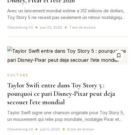
Disney, Pixar et l’ete 2026
Avec un lancement mondial estime a 312 millions de dollars,
Toy Story 5 ne reussit pas seulement un retour nostalgique:
Pixar envoie un signal massif a toute l'industrie du
Cheventong Vil
juin 23, 2026
7 min de lecture
◆
◆
divertissement mondial.
CULTURE
Taylor Swift entre dans Toy Story 5 :
pourquoi ce pari Disney-Pixar peut deja
secouer l’ete mondial
Taylor Swift signe une chanson originale pour Toy Story 5,
un mouvement qui relie pop mondiale, nostalgie Pixar et
box-office d'ete jusqu'en France.
Cheventong Vil
juin 5, 2026
8 min de lecture
◆
◆