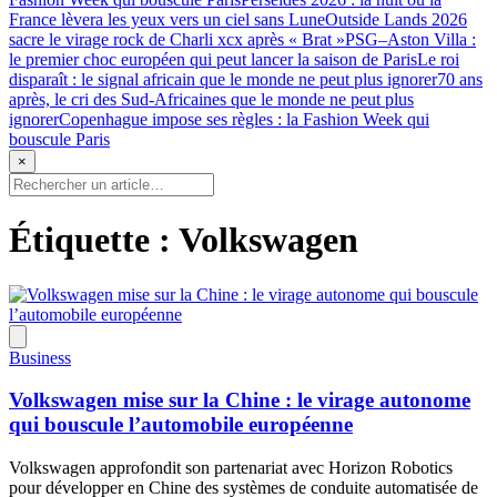
France lèvera les yeux vers un ciel sans Lune
Outside Lands 2026
sacre le virage rock de Charli xcx après « Brat »
PSG–Aston Villa :
le premier choc européen qui peut lancer la saison de Paris
Le roi
disparaît : le signal africain que le monde ne peut plus ignorer
70 ans
après, le cri des Sud-Africaines que le monde ne peut plus
ignorer
Copenhague impose ses règles : la Fashion Week qui
bouscule Paris
×
Étiquette :
Volkswagen
Business
Volkswagen mise sur la Chine : le virage autonome
qui bouscule l’automobile européenne
Volkswagen approfondit son partenariat avec Horizon Robotics
pour développer en Chine des systèmes de conduite automatisée de