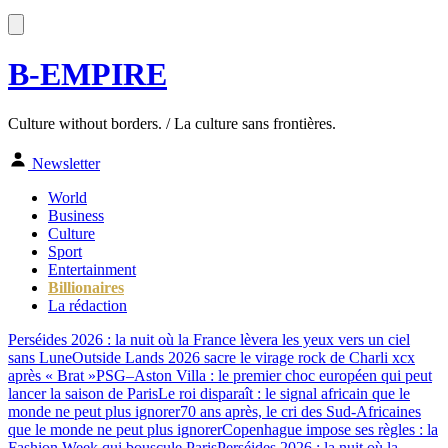
B-EMPIRE
Culture without borders. / La culture sans frontières.
Newsletter
World
Business
Culture
Sport
Entertainment
Billionaires
La rédaction
Perséides 2026 : la nuit où la France lèvera les yeux vers un ciel
sans Lune
Outside Lands 2026 sacre le virage rock de Charli xcx
après « Brat »
PSG–Aston Villa : le premier choc européen qui peut
lancer la saison de Paris
Le roi disparaît : le signal africain que le
monde ne peut plus ignorer
70 ans après, le cri des Sud-Africaines
que le monde ne peut plus ignorer
Copenhague impose ses règles : la
Fashion Week qui bouscule Paris
Perséides 2026 : la nuit où la