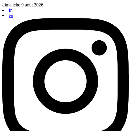
Aller
dimanche 9 août 2026
au
fr
contenu
en