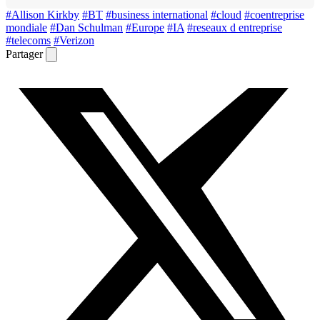
#Allison Kirkby
#BT
#business international
#cloud
#coentreprise
mondiale
#Dan Schulman
#Europe
#IA
#reseaux d entreprise
#telecoms
#Verizon
Partager