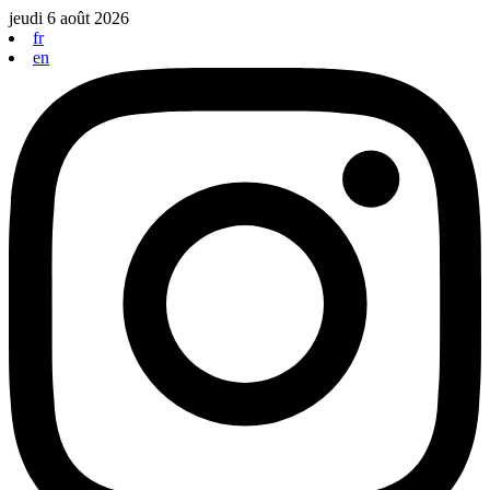
Aller
jeudi 6 août 2026
au
fr
contenu
en