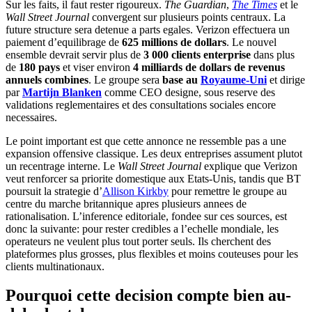
Sur les faits, il faut rester rigoureux.
The Guardian
,
The Times
et le
Wall Street Journal
convergent sur plusieurs points centraux. La
future structure sera detenue a parts egales. Verizon effectuera un
paiement d’equilibrage de
625 millions de dollars
. Le nouvel
ensemble devrait servir plus de
3 000 clients enterprise
dans plus
de
180 pays
et viser environ
4 milliards de dollars de revenus
annuels combines
. Le groupe sera
base au
Royaume-Uni
et dirige
par
Martijn Blanken
comme CEO designe, sous reserve des
validations reglementaires et des consultations sociales encore
necessaires.
Le point important est que cette annonce ne ressemble pas a une
expansion offensive classique. Les deux entreprises assument plutot
un recentrage interne. Le
Wall Street Journal
explique que Verizon
veut renforcer sa priorite domestique aux Etats-Unis, tandis que BT
poursuit la strategie d’
Allison Kirkby
pour remettre le groupe au
centre du marche britannique apres plusieurs annees de
rationalisation. L’inference editoriale, fondee sur ces sources, est
donc la suivante: pour rester credibles a l’echelle mondiale, les
operateurs ne veulent plus tout porter seuls. Ils cherchent des
plateformes plus grosses, plus flexibles et moins couteuses pour les
clients multinationaux.
Pourquoi cette decision compte bien au-