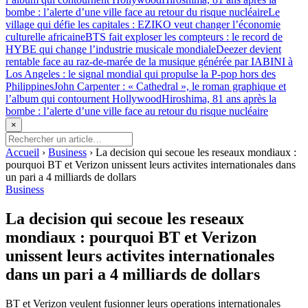
bombe : l’alerte d’une ville face au retour du risque nucléaire
Le
village qui défie les capitales : EZIKO veut changer l’économie
culturelle africaine
BTS fait exploser les compteurs : le record de
HYBE qui change l’industrie musicale mondiale
Deezer devient
rentable face au raz-de-marée de la musique générée par IA
BINI à
Los Angeles : le signal mondial qui propulse la P-pop hors des
Philippines
John Carpenter : « Cathedral », le roman graphique et
l’album qui contournent Hollywood
Hiroshima, 81 ans après la
bombe : l’alerte d’une ville face au retour du risque nucléaire
×
Accueil
›
Business
›
La decision qui secoue les reseaux mondiaux :
pourquoi BT et Verizon unissent leurs activites internationales dans
un pari a 4 milliards de dollars
Business
La decision qui secoue les reseaux
mondiaux : pourquoi BT et Verizon
unissent leurs activites internationales
dans un pari a 4 milliards de dollars
BT et Verizon veulent fusionner leurs operations internationales