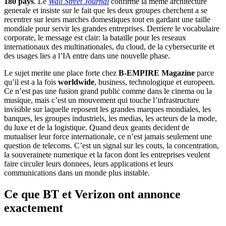
180 pays
. Le
Wall Street Journal
confirme la meme architecture
generale et insiste sur le fait que les deux groupes cherchent a se
recentrer sur leurs marches domestiques tout en gardant une taille
mondiale pour servir les grandes entreprises. Derriere le vocabulaire
corporate, le message est clair: la bataille pour les reseaux
internationaux des multinationales, du cloud, de la cybersecurite et
des usages lies a l’IA entre dans une nouvelle phase.
Le sujet merite une place forte chez
B-EMPIRE Magazine
parce
qu’il est a la fois
worldwide
, business, technologique et europeen.
Ce n’est pas une fusion grand public comme dans le cinema ou la
musique, mais c’est un mouvement qui touche l’infrastructure
invisible sur laquelle reposent les grandes marques mondiales, les
banques, les groupes industriels, les medias, les acteurs de la mode,
du luxe et de la logistique. Quand deux geants decident de
mutualiser leur force internationale, ce n’est jamais seulement une
question de telecoms. C’est un signal sur les couts, la concentration,
la souverainete numerique et la facon dont les entreprises veulent
faire circuler leurs donnees, leurs applications et leurs
communications dans un monde plus instable.
Ce que BT et Verizon ont annonce
exactement