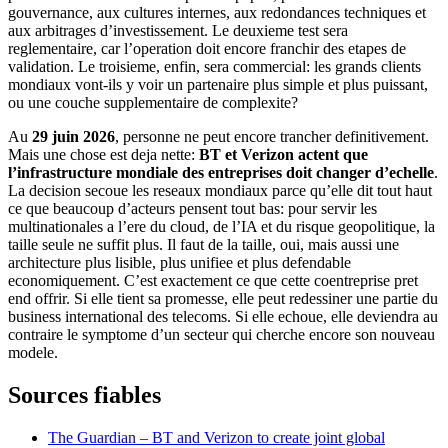
gouvernance, aux cultures internes, aux redondances techniques et
aux arbitrages d’investissement. Le deuxieme test sera
reglementaire, car l’operation doit encore franchir des etapes de
validation. Le troisieme, enfin, sera commercial: les grands clients
mondiaux vont-ils y voir un partenaire plus simple et plus puissant,
ou une couche supplementaire de complexite?
Au
29 juin 2026
, personne ne peut encore trancher definitivement.
Mais une chose est deja nette:
BT et Verizon actent que
l’infrastructure mondiale des entreprises doit changer d’echelle
.
La decision secoue les reseaux mondiaux parce qu’elle dit tout haut
ce que beaucoup d’acteurs pensent tout bas: pour servir les
multinationales a l’ere du cloud, de l’IA et du risque geopolitique, la
taille seule ne suffit plus. Il faut de la taille, oui, mais aussi une
architecture plus lisible, plus unifiee et plus defendable
economiquement. C’est exactement ce que cette coentreprise pret
end offrir. Si elle tient sa promesse, elle peut redessiner une partie du
business international des telecoms. Si elle echoue, elle deviendra au
contraire le symptome d’un secteur qui cherche encore son nouveau
modele.
Sources fiables
The Guardian – BT and Verizon to create joint global