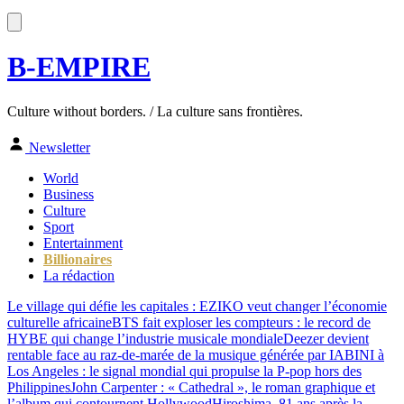
B-EMPIRE
Culture without borders. / La culture sans frontières.
Newsletter
World
Business
Culture
Sport
Entertainment
Billionaires
La rédaction
Le village qui défie les capitales : EZIKO veut changer l’économie
culturelle africaine
BTS fait exploser les compteurs : le record de
HYBE qui change l’industrie musicale mondiale
Deezer devient
rentable face au raz-de-marée de la musique générée par IA
BINI à
Los Angeles : le signal mondial qui propulse la P-pop hors des
Philippines
John Carpenter : « Cathedral », le roman graphique et
l’album qui contournent Hollywood
Hiroshima, 81 ans après la