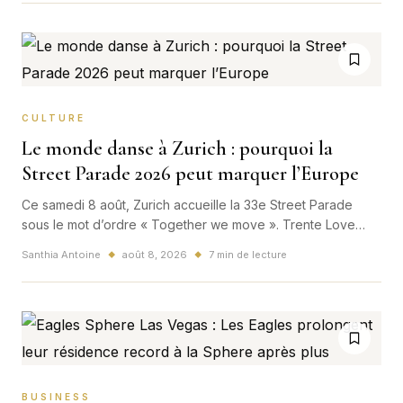
plus puissantes de l’été japonais.
CULTURE
Le monde danse à Zurich : pourquoi la
Street Parade 2026 peut marquer l’Europe
Ce samedi 8 août, Zurich accueille la 33e Street Parade
sous le mot d’ordre « Together we move ». Trente Love
Mobiles, des centaines de milliers de visiteurs et une ville
Santhia Antoine
août 8, 2026
7 min de lecture
◆
◆
entièrement réorganisée : bien plus qu’une fête techno,
l’événement est un test culturel, touristique et logistique
pour l’Europe.
BUSINESS