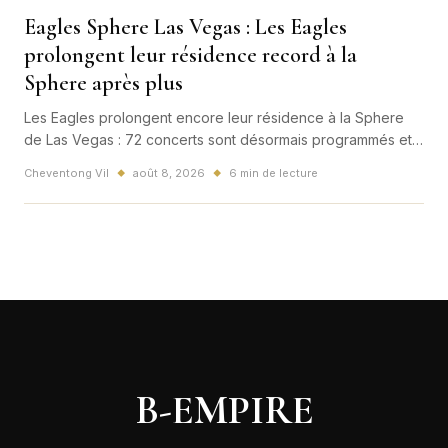
Eagles Sphere Las Vegas : Les Eagles
prolongent leur résidence record à la
Sphere après plus
Les Eagles prolongent encore leur résidence à la Sphere
de Las Vegas : 72 concerts sont désormais programmés et
plus d’un million de spectateurs ont déjà vu le show.
Cheventong Vil
août 8, 2026
6 min de lecture
◆
◆
Derrière le triomphe de Hotel California, un nouveau modèle
mondial du spectacle vivant s’impose.
B-EMPIRE