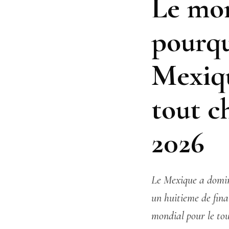
Le mon
pourqu
Mexiqu
tout c
2026
Le Mexique a domin
un huitieme de final
mondial pour le tou