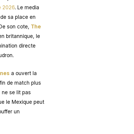
e 2026
. Le media
lide sa place en
 De son cote,
The
en britannique, le
ination directe
udron.
ones
a ouvert la
 fin de match plus
ne se lit pas
que le Mexique peut
ouffer un