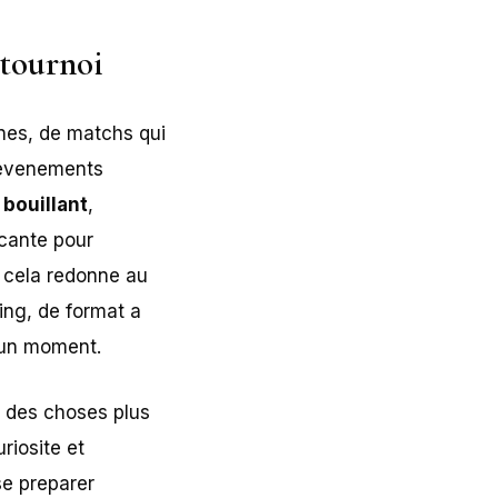
 tournoi
unes, de matchs qui
s evenements
bouillant
,
ocante pour
e cela redonne au
ing, de format a
d’un moment.
n des choses plus
riosite et
se preparer