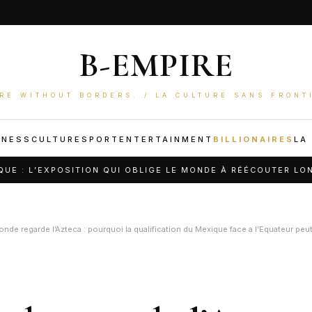
B-EMPIRE
RE WITHOUT BORDERS. / LA CULTURE SANS FRONT
INESS
CULTURE
SPORT
ENTERTAINMENT
BILLIONAIRES
LA
EXPOSITION QUI OBLIGE LE MONDE À RÉÉCOUTER LONDRES
onde regarde l’Azteca : pourquoi la qualification du Mexique face a l’Equateur pe