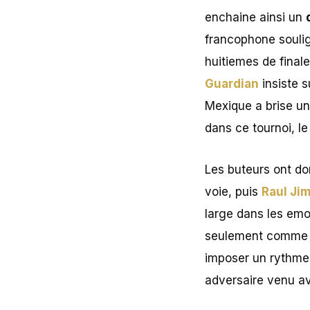
enchaine ainsi un
francophone souli
huitiemes de final
Guardian
insiste s
Mexique a brise un
dans ce tournoi, l
Les buteurs ont do
voie, puis
Raul Ji
large dans les emot
seulement comme de
imposer un rythme,
adversaire venu av