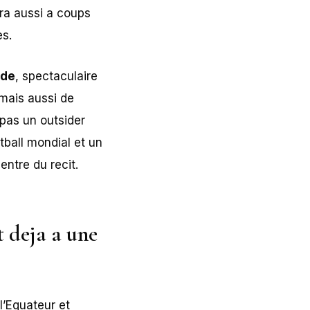
era aussi a coups
es.
ide
, spectaculaire
, mais aussi de
 pas un outsider
tball mondial et un
entre du recit.
t deja a une
l’Equateur et