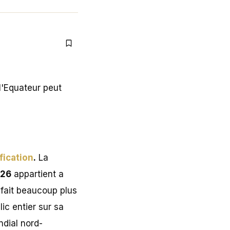
fication
.
La
026
appartient a
a fait beaucoup plus
ic entier sur sa
dial nord-