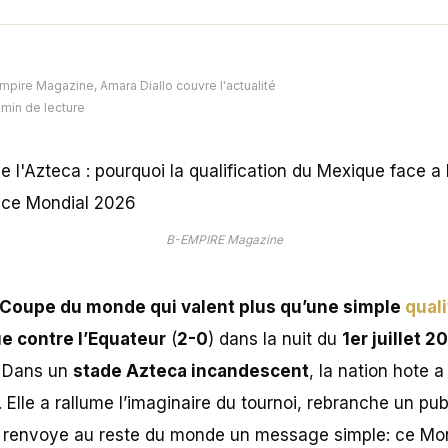
mpire Magazine, Amara Diallo couvre l'actualité
7 min de lecture
B-EMPIRE Magazine
de Coupe du monde qui valent plus qu’une simple
quali
e contre l’Equateur
(
2-0
) dans la nuit du
1er juillet 2
. Dans un
stade Azteca incandescent
, la nation hote 
 Elle a rallume l’imaginaire du tournoi, rebranche un publ
t renvoye au reste du monde un message simple: ce Mon