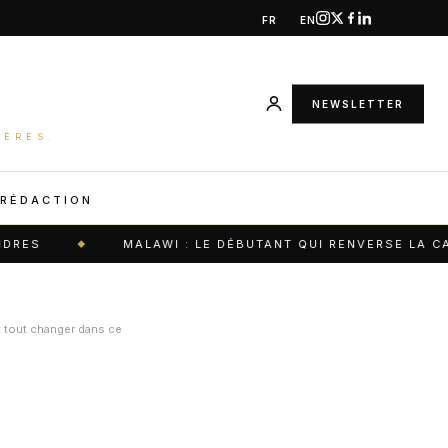
FR
EN
NEWSLETTER
IÈRES.
 RÉDACTION
MALAWI : LE DÉBUTANT QUI RENVERSE LA CAN FÉMIN
ut tout changer dans ce