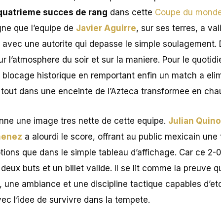
quatrieme succes de rang
dans cette
Coupe du mond
gne que l’equipe de
Javier Aguirre
, sur ses terres, a va
e avec une autorite qui depasse le simple soulagement.
ur l’atmosphere du soir et sur la maniere. Pour le quotidi
 blocage historique en remportant enfin un match a elim
e tout dans une enceinte de l’Azteca transformee en cha
nne une image tres nette de cette equipe.
Julian Quin
menez
a alourdi le score, offrant au public mexicain une
ions que dans le simple tableau d’affichage. Car ce 2-0 
ux buts et un billet valide. Il se lit comme la preuve 
 une ambiance et une discipline tactique capables d’et
ec l’idee de survivre dans la tempete.