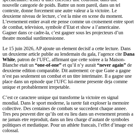
nouvelle categorie de poids. Battre un nom pareil, dans un tel
contexte, donne forcement une autre valeur a la victoire. Le
deuxieme niveau de lecture, c’est la mise en scene du moment.
L’evenement entier avait ete pense comme un croisement entre sport
de combat, television, symbole d’Etat et show a l’americaine.
Gagner dans ce cadre-la, c’est gagner sous les projecteurs d’un
theatre mondial surdimensionne.
Le 15 juin 2026, AP ajoute un element decisif a cette lecture. Dans
un deuxieme article publie au lendemain du gala, l’agence cite
Dana
White
, patron de l’UFC, affirmant que cette soiree a la Maison-
Blanche etait un
“one-of-one”
et qu’il n’y aurait
“never again”
de
deuxieme edition comparable. Dit autrement: ce que Gane a gagne
n’est pas seulement un combat et un titre interimaire. Il a gagne une
place dans un episode que l’UFC lui-meme presente deja comme
unique et probablement irrepetable.
C’est ce caractere unique qui transforme la victoire en signal
mondial. Dans le sport moderne, la rarete fait exploser la memoire
collective. Des centaines de combats se succedent chaque annee.
Tres peu peuvent dire qu’ils ont eu lieu dans un evenement promis a
ne jamais etre reproduit, dans un lieu charge d’autant de symboles
politiques et mediatique. Pour un athlete francais, l’effet d’image est
colossal.