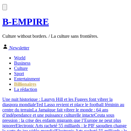
B-EMPIRE
Culture without borders. / La culture sans frontières.
Newsletter
World
Business
Culture
Sport
Entertainment
Billionaires
La rédaction
Une nuit historique : Lauryn Hill et les Fugees font vibrer la
diaspora mondiale
Ted Lasso revient et place le football féminin au
centre du terrain
La Jamaïque fait vibrer le monde : 64 ans
d’indépendance et une puissance culturelle intacte
Ceuta sous
pression : la crise des enfants migrants que l’Europe ne peut plus
ignorer
Electronic Arts racheté 55 milliards : le PIF saoudien change
la carte du jeu vidéo mondial
Electronic Arts racheté 55 milliards : le