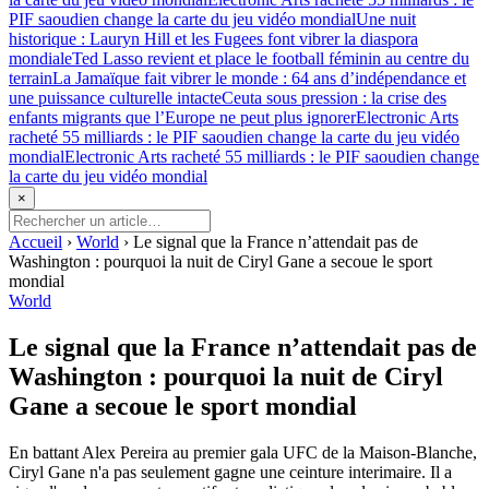
PIF saoudien change la carte du jeu vidéo mondial
Une nuit
historique : Lauryn Hill et les Fugees font vibrer la diaspora
mondiale
Ted Lasso revient et place le football féminin au centre du
terrain
La Jamaïque fait vibrer le monde : 64 ans d’indépendance et
une puissance culturelle intacte
Ceuta sous pression : la crise des
enfants migrants que l’Europe ne peut plus ignorer
Electronic Arts
racheté 55 milliards : le PIF saoudien change la carte du jeu vidéo
mondial
Electronic Arts racheté 55 milliards : le PIF saoudien change
la carte du jeu vidéo mondial
×
Accueil
›
World
›
Le signal que la France n’attendait pas de
Washington : pourquoi la nuit de Ciryl Gane a secoue le sport
mondial
World
Le signal que la France n’attendait pas de
Washington : pourquoi la nuit de Ciryl
Gane a secoue le sport mondial
En battant Alex Pereira au premier gala UFC de la Maison-Blanche,
Ciryl Gane n'a pas seulement gagne une ceinture interimaire. Il a