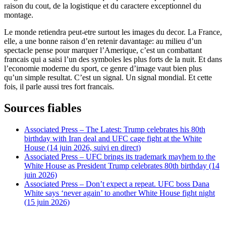
raison du cout, de la logistique et du caractere exceptionnel du
montage.
Le monde retiendra peut-etre surtout les images du decor. La France,
elle, a une bonne raison d’en retenir davantage: au milieu d’un
spectacle pense pour marquer l’Amerique, c’est un combattant
francais qui a saisi l’un des symboles les plus forts de la nuit. Et dans
l’economie moderne du sport, ce genre d’image vaut bien plus
qu’un simple resultat. C’est un signal. Un signal mondial. Et cette
fois, il parle aussi tres fort francais.
Sources fiables
Associated Press – The Latest: Trump celebrates his 80th
birthday with Iran deal and UFC cage fight at the White
House (14 juin 2026, suivi en direct)
Associated Press – UFC brings its trademark mayhem to the
White House as President Trump celebrates 80th birthday (14
juin 2026)
Associated Press – Don’t expect a repeat. UFC boss Dana
White says ‘never again’ to another White House fight night
(15 juin 2026)