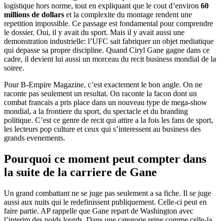
logistique hors norme, tout en expliquant que le cout d’environ
60
millions de dollars
et la complexite du montage rendent une
repetition impossible. Ce passage est fondamental pour comprendre
le dossier. Oui, il y avait du sport. Mais il y avait aussi une
demonstration industrielle: l’UFC sait fabriquer un objet mediatique
qui depasse sa propre discipline. Quand Ciryl Gane gagne dans ce
cadre, il devient lui aussi un morceau du recit business mondial de la
soiree.
Pour B-Empire Magazine, c’est exactement le bon angle. On ne
raconte pas seulement un resultat. On raconte la facon dont un
combat francais a pris place dans un nouveau type de mega-show
mondial, a la frontiere du sport, du spectacle et du branding
politique. C’est ce genre de recit qui attire a la fois les fans de sport,
les lecteurs pop culture et ceux qui s’interessent au business des
grands evenements.
Pourquoi ce moment peut compter dans
la suite de la carriere de Gane
Un grand combattant ne se juge pas seulement a sa fiche. Il se juge
aussi aux nuits qui le redefinissent publiquement. Celle-ci peut en
faire partie. AP rappelle que Gane repart de Washington avec
l’interim des poids lourds. Dans une categorie reine comme celle-la,