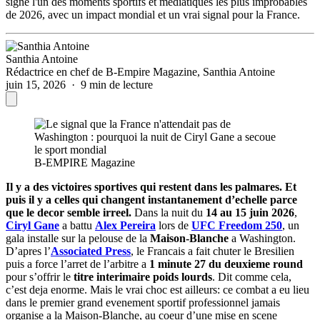
signe l'un des moments sportifs et mediatiques les plus improbables
de 2026, avec un impact mondial et un vrai signal pour la France.
Santhia Antoine
Rédactrice en chef de B-Empire Magazine, Santhia Antoine
juin 15, 2026 · 9 min de lecture
B-EMPIRE Magazine
Il y a des victoires sportives qui restent dans les palmares. Et
puis il y a celles qui changent instantanement d’echelle parce
que le decor semble irreel.
Dans la nuit du
14 au 15 juin 2026
,
Ciryl Gane
a battu
Alex Pereira
lors de
UFC Freedom 250
, un
gala installe sur la pelouse de la
Maison-Blanche
a Washington.
D’apres l’
Associated Press
, le Francais a fait chuter le Bresilien
puis a force l’arret de l’arbitre a
1 minute 27 du deuxieme round
pour s’offrir le
titre interimaire poids lourds
. Dit comme cela,
c’est deja enorme. Mais le vrai choc est ailleurs: ce combat a eu lieu
dans le premier grand evenement sportif professionnel jamais
organise a la Maison-Blanche, au coeur d’une mise en scene