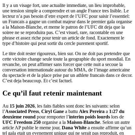
Il y a un visage fort, une actualite immediate, un lieu improbable,
une tension simple a comprendre et un angle France tres lisible. Le
lecteur n’a pas besoin d’etre expert de l’UFC pour saisir l’essentiel:
un Francais a gagne un combat majeur dans le premier gala organise
a la Maison-Blanche, et meme le patron de l’UFC dit deja que la
soiree ne se reproduira pas. C’est visuel, rare, racontable en une
phrase et assez riche pour tenir un article de fond. Exactement le
type d’histoire qui peut sortir du cercle purement sportif.
Le titre doit rester rigoureux, bien sur. On ne doit pas pretendre que
cette victoire change seule toute la geographie du sport mondial. En
revanche, on peut affirmer sans forcer que cette nuit a secoue la
conversation internationale autour du MMA, de l’image americaine
du spectacle et de la place prise par un athlete francais dans ce decor.
C’est deja beaucoup. Et c’est factuel.
Ce qu’il faut retenir maintenant
Au
15 juin 2026
, les faits fiables sont donc les suivants: selon
l’
Associated Press
,
Ciryl Gane
a battu
Alex Pereira
a
1:27 du
deuxieme round
pour remporter l’
interim poids lourds
lors de
UFC Freedom 250
organise a la
Maison-Blanche
. Selon un autre
article AP publie le meme jour,
Dana White
a ensuite affirme qu’un
tel gala etait un evenement unique qui ne serait pas reproduit, en