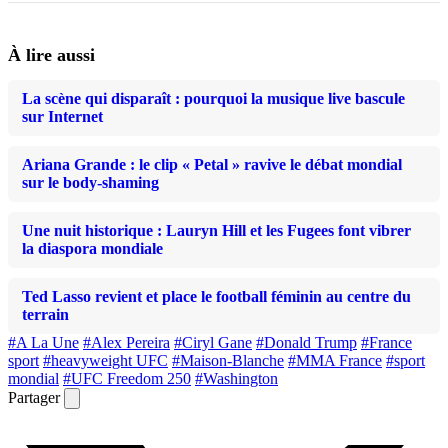
À lire aussi
La scène qui disparaît : pourquoi la musique live bascule
sur Internet
Ariana Grande : le clip « Petal » ravive le débat mondial
sur le body-shaming
Une nuit historique : Lauryn Hill et les Fugees font vibrer
la diaspora mondiale
Ted Lasso revient et place le football féminin au centre du
terrain
#A La Une
#Alex Pereira
#Ciryl Gane
#Donald Trump
#France
sport
#heavyweight UFC
#Maison-Blanche
#MMA France
#sport
mondial
#UFC Freedom 250
#Washington
Partager