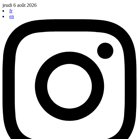
Aller
jeudi 6 août 2026
au
fr
contenu
en