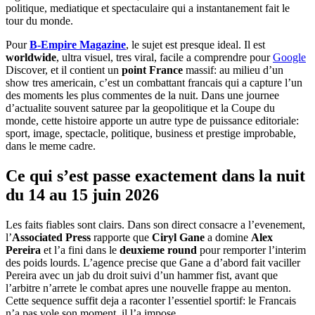
politique, mediatique et spectaculaire qui a instantanement fait le
tour du monde.
Pour
B-Empire Magazine
, le sujet est presque ideal. Il est
worldwide
, ultra visuel, tres viral, facile a comprendre pour
Google
Discover, et il contient un
point France
massif: au milieu d’un
show tres americain, c’est un combattant francais qui a capture l’un
des moments les plus commentes de la nuit. Dans une journee
d’actualite souvent saturee par la geopolitique et la Coupe du
monde, cette histoire apporte un autre type de puissance editoriale:
sport, image, spectacle, politique, business et prestige improbable,
dans le meme cadre.
Ce qui s’est passe exactement dans la nuit
du 14 au 15 juin 2026
Les faits fiables sont clairs. Dans son direct consacre a l’evenement,
l’
Associated Press
rapporte que
Ciryl Gane
a domine
Alex
Pereira
et l’a fini dans le
deuxieme round
pour remporter l’interim
des poids lourds. L’agence precise que Gane a d’abord fait vaciller
Pereira avec un jab du droit suivi d’un hammer fist, avant que
l’arbitre n’arrete le combat apres une nouvelle frappe au menton.
Cette sequence suffit deja a raconter l’essentiel sportif: le Francais
n’a pas vole son moment, il l’a impose.