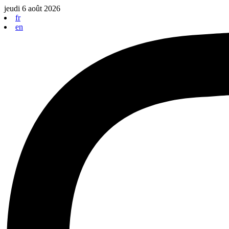
Aller
jeudi 6 août 2026
au
fr
contenu
en