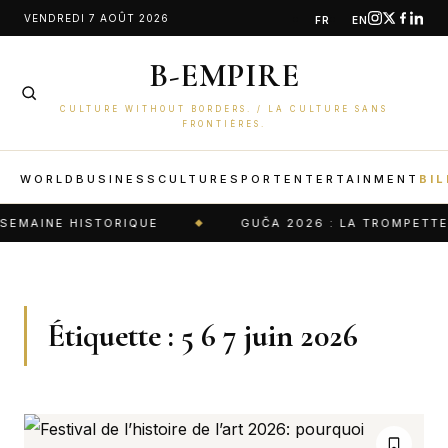
Aller
VENDREDI 7 AOÛT 2026
FR
EN
au
B-EMPIRE
contenu
CULTURE WITHOUT BORDERS. / LA CULTURE SANS
FRONTIÈRES.
WORLD
BUSINESS
CULTURE
SPORT
ENTERTAINMENT
BIL
SEMAINE HISTORIQUE
GUČA 2026 : LA TROMPETTE 
Étiquette :
5 6 7 juin 2026