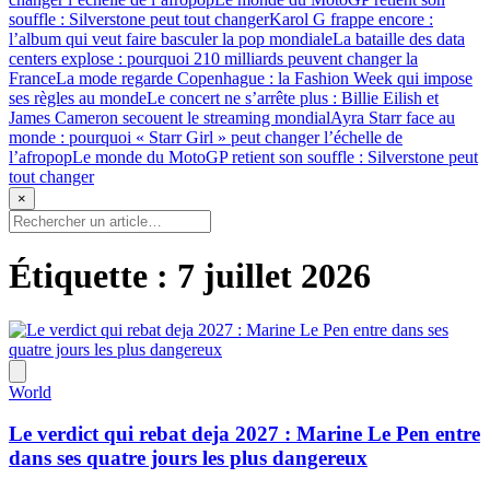
souffle : Silverstone peut tout changer
Karol G frappe encore :
l’album qui veut faire basculer la pop mondiale
La bataille des data
centers explose : pourquoi 210 milliards peuvent changer la
France
La mode regarde Copenhague : la Fashion Week qui impose
ses règles au monde
Le concert ne s’arrête plus : Billie Eilish et
James Cameron secouent le streaming mondial
Ayra Starr face au
monde : pourquoi « Starr Girl » peut changer l’échelle de
l’afropop
Le monde du MotoGP retient son souffle : Silverstone peut
tout changer
×
Étiquette :
7 juillet 2026
World
Le verdict qui rebat deja 2027 : Marine Le Pen entre
dans ses quatre jours les plus dangereux