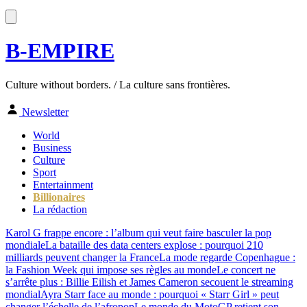
B-EMPIRE
Culture without borders. / La culture sans frontières.
Newsletter
World
Business
Culture
Sport
Entertainment
Billionaires
La rédaction
Karol G frappe encore : l’album qui veut faire basculer la pop
mondiale
La bataille des data centers explose : pourquoi 210
milliards peuvent changer la France
La mode regarde Copenhague :
la Fashion Week qui impose ses règles au monde
Le concert ne
s’arrête plus : Billie Eilish et James Cameron secouent le streaming
mondial
Ayra Starr face au monde : pourquoi « Starr Girl » peut
changer l’échelle de l’afropop
Le monde du MotoGP retient son