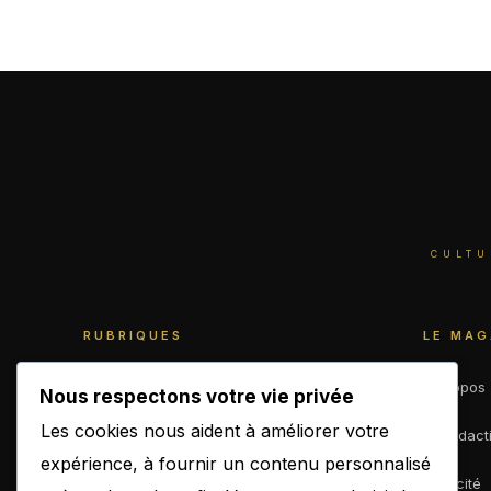
CULTU
RUBRIQUES
LE MAG
World
À propos
Nous respectons votre vie privée
Les cookies nous aident à améliorer votre
Business
La rédact
expérience, à fournir un contenu personnalisé
Culture
Publicité