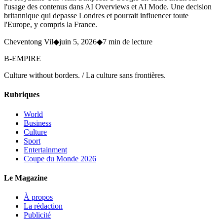
l'usage des contenus dans AI Overviews et AI Mode. Une decision
britannique qui depasse Londres et pourrait influencer toute
l'Europe, y compris la France.
Cheventong Vil
◆
juin 5, 2026
◆
7 min de lecture
B-EMPIRE
Culture without borders. / La culture sans frontières.
Rubriques
World
Business
Culture
Sport
Entertainment
Coupe du Monde 2026
Le Magazine
À propos
La rédaction
Publicité