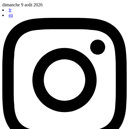
Aller
dimanche 9 août 2026
au
fr
contenu
en