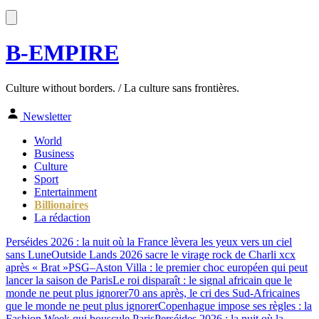
B-EMPIRE
Culture without borders. / La culture sans frontières.
Newsletter
World
Business
Culture
Sport
Entertainment
Billionaires
La rédaction
Perséides 2026 : la nuit où la France lèvera les yeux vers un ciel
sans Lune
Outside Lands 2026 sacre le virage rock de Charli xcx
après « Brat »
PSG–Aston Villa : le premier choc européen qui peut
lancer la saison de Paris
Le roi disparaît : le signal africain que le
monde ne peut plus ignorer
70 ans après, le cri des Sud-Africaines
que le monde ne peut plus ignorer
Copenhague impose ses règles : la
Fashion Week qui bouscule Paris
Perséides 2026 : la nuit où la