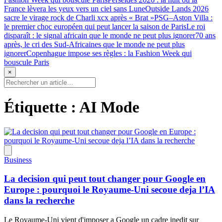
France lèvera les yeux vers un ciel sans Lune
Outside Lands 2026
sacre le virage rock de Charli xcx après « Brat »
PSG–Aston Villa :
le premier choc européen qui peut lancer la saison de Paris
Le roi
disparaît : le signal africain que le monde ne peut plus ignorer
70 ans
après, le cri des Sud-Africaines que le monde ne peut plus
ignorer
Copenhague impose ses règles : la Fashion Week qui
bouscule Paris
×
Étiquette :
AI Mode
Business
La decision qui peut tout changer pour Google en
Europe : pourquoi le Royaume-Uni secoue deja l’IA
dans la recherche
Le Royaume-Uni vient d'imposer a Google un cadre inedit sur