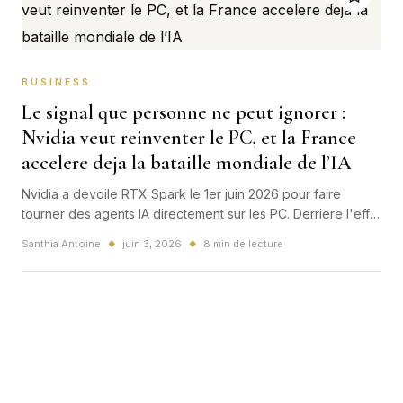
BUSINESS
Le signal que personne ne peut ignorer :
Nvidia veut reinventer le PC, et la France
accelere deja la bataille mondiale de l’IA
Nvidia a devoile RTX Spark le 1er juin 2026 pour faire
tourner des agents IA directement sur les PC. Derriere l'effet
produit, c'est toute la course mondiale au hardware, au
Santhia Antoine
juin 3, 2026
8 min de lecture
◆
◆
logiciel et aux infrastructures qui change d'echelle, avec un
vrai enjeu pour la France.