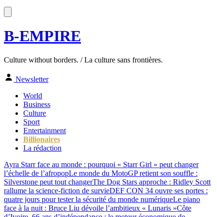
B-EMPIRE
Culture without borders. / La culture sans frontières.
Newsletter
World
Business
Culture
Sport
Entertainment
Billionaires
La rédaction
Ayra Starr face au monde : pourquoi « Starr Girl » peut changer
l’échelle de l’afropop
Le monde du MotoGP retient son souffle :
Silverstone peut tout changer
The Dog Stars approche : Ridley Scott
rallume la science-fiction de survie
DEF CON 34 ouvre ses portes :
quatre jours pour tester la sécurité du monde numérique
Le piano
face à la nuit : Bruce Liu dévoile l’ambitieux « Lunaris »
Côte
d’Ivoire, 66 ans d’indépendance : le moteur économique de