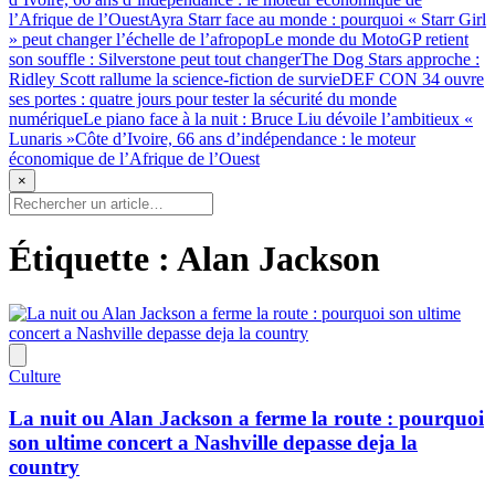
l’Afrique de l’Ouest
Ayra Starr face au monde : pourquoi « Starr Girl
» peut changer l’échelle de l’afropop
Le monde du MotoGP retient
son souffle : Silverstone peut tout changer
The Dog Stars approche :
Ridley Scott rallume la science-fiction de survie
DEF CON 34 ouvre
ses portes : quatre jours pour tester la sécurité du monde
numérique
Le piano face à la nuit : Bruce Liu dévoile l’ambitieux «
Lunaris »
Côte d’Ivoire, 66 ans d’indépendance : le moteur
économique de l’Afrique de l’Ouest
×
Étiquette :
Alan Jackson
Culture
La nuit ou Alan Jackson a ferme la route : pourquoi
son ultime concert a Nashville depasse deja la
country