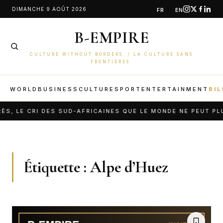
Aller
DIMANCHE 9 AOÛT 2026
FR
EN
au
B-EMPIRE
contenu
CULTURE WITHOUT BORDERS. / LA CULTURE SANS
FRONTIÈRES.
WORLD
BUSINESS
CULTURE
SPORT
ENTERTAINMENT
BIL
S, LE CRI DES SUD-AFRICAINES QUE LE MONDE NE PEUT PLU
Étiquette :
Alpe d’Huez