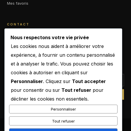
Mes favoris
CONTACT
contact@b-empiremagazine.com
Nous respectons votre vie privée
Les cookies nous aident à améliorer votre
expérience, à fournir un contenu personnalisé
et à analyser le trafic. Vous pouvez choisir les
NEWSLETTER
cookies à autoriser en cliquant sur
Personnaliser
. Cliquez sur
Tout accepter
pour consentir ou sur
Tout refuser
pour
SUBSCRIBE
décliner les cookies non essentiels.
Personnaliser
Tout refuser
© 2026 B-Empire Magazine. Tous droits réservés.