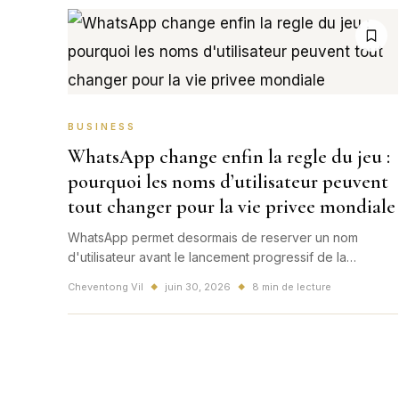
BUSINESS
WhatsApp change enfin la regle du jeu :
pourquoi les noms d’utilisateur peuvent
tout changer pour la vie privee mondiale
WhatsApp permet desormais de reserver un nom
d'utilisateur avant le lancement progressif de la
fonction. Derriere cette annonce, c'est toute la
Cheventong Vil
juin 30, 2026
8 min de lecture
◆
◆
question de la vie privee numerique mondiale qui
revient au centre.