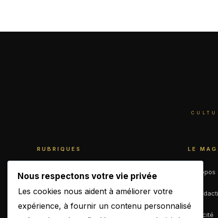
CULTU
RUBRIQUES
LE MAG
World
À propos
Nous respectons votre vie privée
Les cookies nous aident à améliorer votre
Business
La rédact
expérience, à fournir un contenu personnalisé
Culture
Publicité