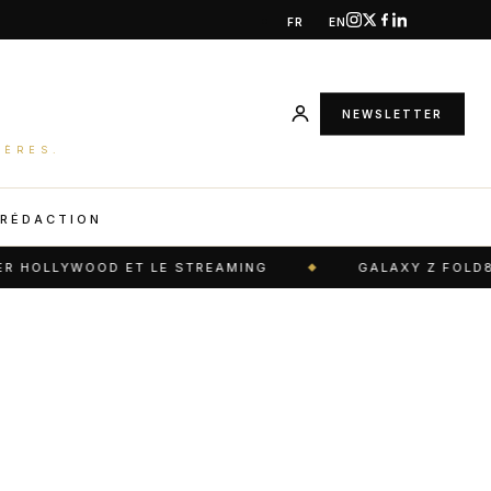
FR
EN
NEWSLETTER
IÈRES.
 RÉDACTION
HOLLYWOOD ET LE STREAMING
GALAXY Z FOLD8 : 