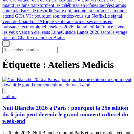
quand les fans transforment les célébrités en icônes sacrées
Camus
entre à la BnF : le trésor littéraire qui raconte un homme
Le monde
attend GTA VI : pourquoi son rendez-vous sur Netflix
Le signal
venu de Luanda : l’Afrique veut transformer ses océans en
puissance économique
Perséides 2026 : la nuit où la France lèvera
les yeux vers un ciel sans Lune
Outside Lands 2026 sacre le virage
rock de Charli xcx après « Brat »
×
Étiquette :
Ateliers Medicis
Culture
Nuit Blanche 2026 a Paris : pourquoi la 25e edition
du 6 juin peut devenir le grand moment culturel du
week-end
Le 6 juin 2026, Nuit Blanche reprend Paris et sa metropole avec une