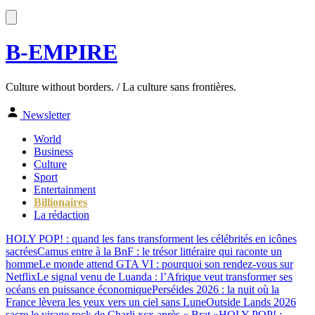
B-EMPIRE
Culture without borders. / La culture sans frontières.
Newsletter
World
Business
Culture
Sport
Entertainment
Billionaires
La rédaction
HOLY POP! : quand les fans transforment les célébrités en icônes
sacrées
Camus entre à la BnF : le trésor littéraire qui raconte un
homme
Le monde attend GTA VI : pourquoi son rendez-vous sur
Netflix
Le signal venu de Luanda : l’Afrique veut transformer ses
océans en puissance économique
Perséides 2026 : la nuit où la
France lèvera les yeux vers un ciel sans Lune
Outside Lands 2026
sacre le virage rock de Charli xcx après « Brat »
HOLY POP! :