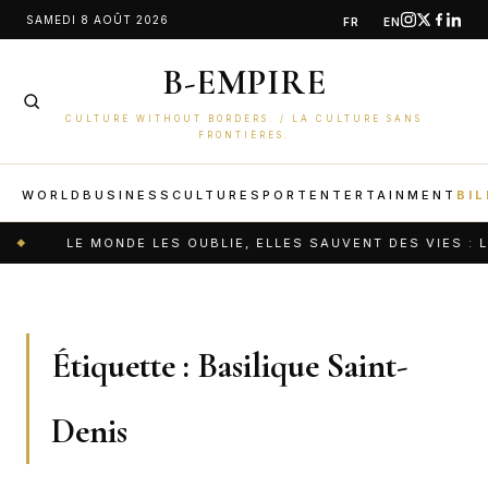
Aller
SAMEDI 8 AOÛT 2026
FR
EN
au
B-EMPIRE
contenu
CULTURE WITHOUT BORDERS. / LA CULTURE SANS
FRONTIÈRES.
WORLD
BUSINESS
CULTURE
SPORT
ENTERTAINMENT
BIL
LE MONDE LES OUBLIE, ELLES SAUVENT DES VIES : 
Étiquette :
Basilique Saint-
Denis