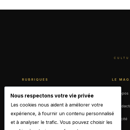
CULTU
RUBRIQUES
LE MAG
World
À propos
Nous respectons votre vie privée
Les cookies nous aident à améliorer votre
Business
La rédact
expérience, à fournir un contenu personnalisé
Culture
Publicité
et à analyser le trafic. Vous pouvez choisir les