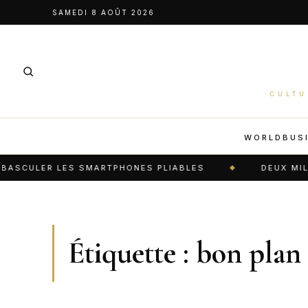
Aller
SAMEDI 8 AOÛT 2026
au
contenu
CULTU
WORLD
BUS
ASCULER LES SMARTPHONES PLIABLES
DEUX MILLIO
Étiquette :
bon plan