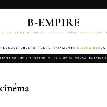
B-EMPIRE
RE WITHOUT BORDERS. / LA CULTURE SANS FRONT
INESS
CULTURE
SPORT
ENTERTAINMENT
BILLIONAIRES
LA
NS DE VŒUX SUSPENDUS : LA NUIT OÙ SENDAI FASCINE LE 
 cinéma