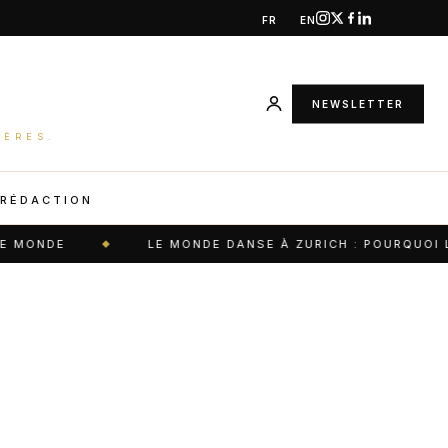
FR
EN
NEWSLETTER
IÈRES.
 RÉDACTION
MONDE
LE MONDE DANSE À ZURICH : POURQUOI LA 