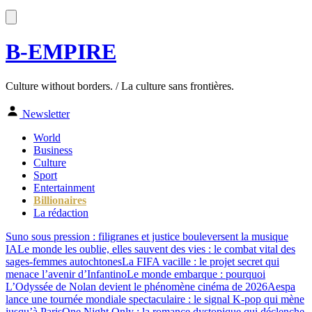
B-EMPIRE
Culture without borders. / La culture sans frontières.
Newsletter
World
Business
Culture
Sport
Entertainment
Billionaires
La rédaction
Suno sous pression : filigranes et justice bouleversent la musique
IA
Le monde les oublie, elles sauvent des vies : le combat vital des
sages-femmes autochtones
La FIFA vacille : le projet secret qui
menace l’avenir d’Infantino
Le monde embarque : pourquoi
L’Odyssée de Nolan devient le phénomène cinéma de 2026
Aespa
lance une tournée mondiale spectaculaire : le signal K-pop qui mène
jusqu’à Paris
One Night Only : la romance dystopique qui déclenche