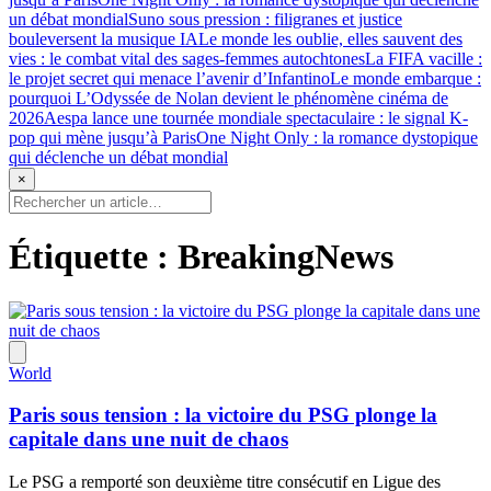
un débat mondial
Suno sous pression : filigranes et justice
bouleversent la musique IA
Le monde les oublie, elles sauvent des
vies : le combat vital des sages-femmes autochtones
La FIFA vacille :
le projet secret qui menace l’avenir d’Infantino
Le monde embarque :
pourquoi L’Odyssée de Nolan devient le phénomène cinéma de
2026
Aespa lance une tournée mondiale spectaculaire : le signal K-
pop qui mène jusqu’à Paris
One Night Only : la romance dystopique
qui déclenche un débat mondial
×
Étiquette :
BreakingNews
World
Paris sous tension : la victoire du PSG plonge la
capitale dans une nuit de chaos
Le PSG a remporté son deuxième titre consécutif en Ligue des