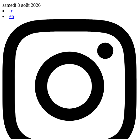
Aller
samedi 8 août 2026
au
fr
contenu
en