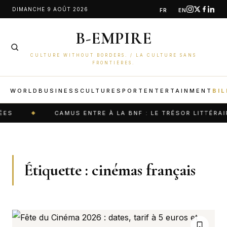
Aller
DIMANCHE 9 AOÛT 2026
FR
EN
au
B-EMPIRE
contenu
CULTURE WITHOUT BORDERS. / LA CULTURE SANS
FRONTIÈRES.
WORLD
BUSINESS
CULTURE
SPORT
ENTERTAINMENT
BIL
ES
CAMUS ENTRE À LA BNF : LE TRÉSOR LITTÉRAI
Étiquette :
cinémas français