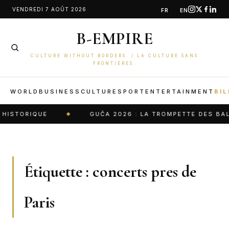
Aller
VENDREDI 7 AOÛT 2026
FR
EN
au
B-EMPIRE
contenu
CULTURE WITHOUT BORDERS. / LA CULTURE SANS
FRONTIÈRES.
WORLD
BUSINESS
CULTURE
SPORT
ENTERTAINMENT
BIL
HISTORIQUE
GUČA 2026 : LA TROMPETTE DES BALK
Étiquette :
concerts pres de
Paris