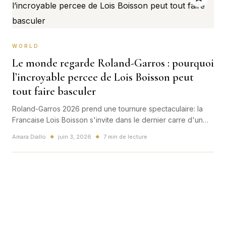
WORLD
Le monde regarde Roland-Garros : pourquoi
l’incroyable percee de Lois Boisson peut
tout faire basculer
Roland-Garros 2026 prend une tournure spectaculaire: la
Francaise Lois Boisson s'invite dans le dernier carre d'un
tournoi ou les favoris tombent les uns apres les autres. Entre
Amara Diallo
juin 3, 2026
7 min de lecture
◆
◆
conte francais et onde de choc mondiale, Paris devient le
centre d'un seisme tennistique.