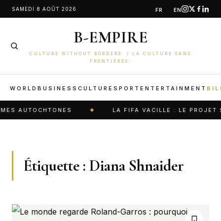
Aller
SAMEDI 8 AOÛT 2026
FR
EN
au
B-EMPIRE
contenu
CULTURE WITHOUT BORDERS. / LA CULTURE SANS
FRONTIÈRES.
WORLD
BUSINESS
CULTURE
SPORT
ENTERTAINMENT
BIL
MMES AUTOCHTONES
LA FIFA VACILLE : LE PROJET 
Étiquette :
Diana Shnaider