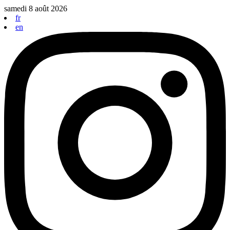
Aller
samedi 8 août 2026
au
fr
contenu
en