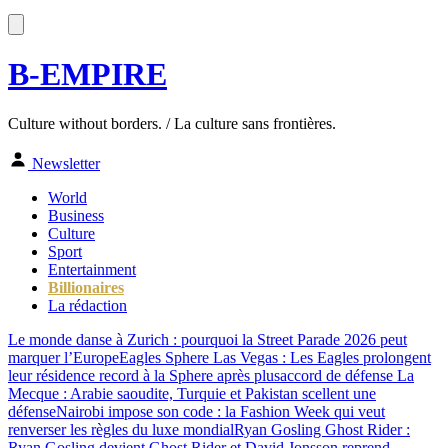
B-EMPIRE
Culture without borders. / La culture sans frontières.
Newsletter
World
Business
Culture
Sport
Entertainment
Billionaires
La rédaction
Le monde danse à Zurich : pourquoi la Street Parade 2026 peut
marquer l’Europe
Eagles Sphere Las Vegas : Les Eagles prolongent
leur résidence record à la Sphere après plus
accord de défense La
Mecque : Arabie saoudite, Turquie et Pakistan scellent une
défense
Nairobi impose son code : la Fashion Week qui veut
renverser les règles du luxe mondial
Ryan Gosling Ghost Rider :
Ryan Gosling devient Ghost Rider et David Jonsson reprend