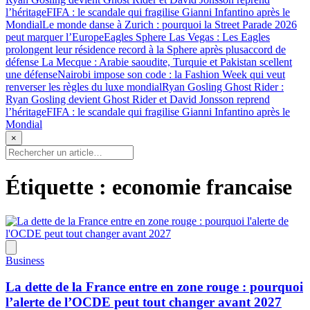
l’héritage
FIFA : le scandale qui fragilise Gianni Infantino après le
Mondial
Le monde danse à Zurich : pourquoi la Street Parade 2026
peut marquer l’Europe
Eagles Sphere Las Vegas : Les Eagles
prolongent leur résidence record à la Sphere après plus
accord de
défense La Mecque : Arabie saoudite, Turquie et Pakistan scellent
une défense
Nairobi impose son code : la Fashion Week qui veut
renverser les règles du luxe mondial
Ryan Gosling Ghost Rider :
Ryan Gosling devient Ghost Rider et David Jonsson reprend
l’héritage
FIFA : le scandale qui fragilise Gianni Infantino après le
Mondial
×
Étiquette :
economie francaise
Business
La dette de la France entre en zone rouge : pourquoi
l’alerte de l’OCDE peut tout changer avant 2027