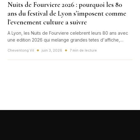
Nuits de Fourviere 2026 : pourquoi les 80
ans du festival de Lyon s’imposent comme
l’evenement culture a suivre
A Lyon, les Nuits de Fourviere celebrent leurs 80 ans avec
une edition 2026 qui melange grandes tetes d'affiche,
creations et ambition populaire. Dates, programmation,
Cheventong Vil
juin 3, 2026
7 min de lecture
◆
◆
impact culturel et infos pratiques : voici ce qu'il faut retenir.