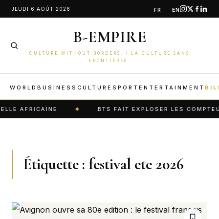
Aller
JEUDI 6 AOÛT 2026
FR
EN
au
B-EMPIRE
contenu
CULTURE WITHOUT BORDERS. / LA CULTURE SANS
FRONTIÈRES.
WORLD
BUSINESS
CULTURE
SPORT
ENTERTAINMENT
BIL
LLE AFRICAINE
BTS FAIT EXPLOSER LES COMPTEURS
Étiquette :
festival ete 2026