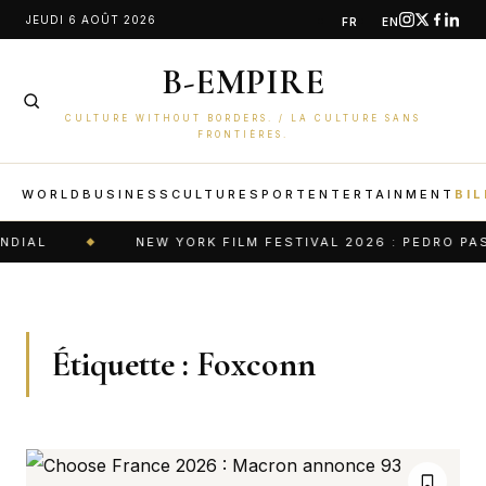
Aller
JEUDI 6 AOÛT 2026
FR
EN
au
B-EMPIRE
contenu
CULTURE WITHOUT BORDERS. / LA CULTURE SANS
FRONTIÈRES.
WORLD
BUSINESS
CULTURE
SPORT
ENTERTAINMENT
BIL
DIAL
NEW YORK FILM FESTIVAL 2026 : PEDRO PAS
Étiquette :
Foxconn