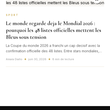
SPORT
Le monde regarde deja le Mondial 2026 :
pourquoi les 48 listes officielles mettent les
Bleus sous tension
La Coupe du monde 2026 a franchi un cap decisif avec la
confirmation officielle des 48 listes. Entre stars mondiales,
nations debutantes et Bleus tres attendus, le tournoi entre
Amara Diallo
juin 30, 2026
8 min de lecture
◆
◆
deja dans une zone de tension maximale.