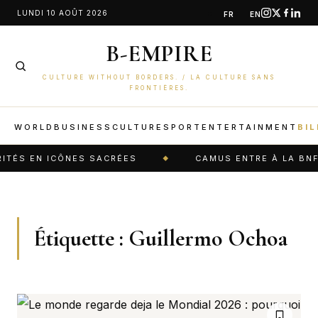
Aller
LUNDI 10 AOÛT 2026
FR
EN
au
B-EMPIRE
contenu
CULTURE WITHOUT BORDERS. / LA CULTURE SANS
FRONTIÈRES.
WORLD
BUSINESS
CULTURE
SPORT
ENTERTAINMENT
BIL
TÉS EN ICÔNES SACRÉES
CAMUS ENTRE À LA BNF 
Étiquette :
Guillermo Ochoa