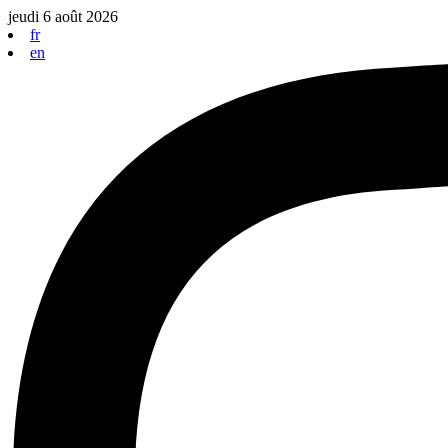
Aller
jeudi 6 août 2026
au
fr
contenu
en