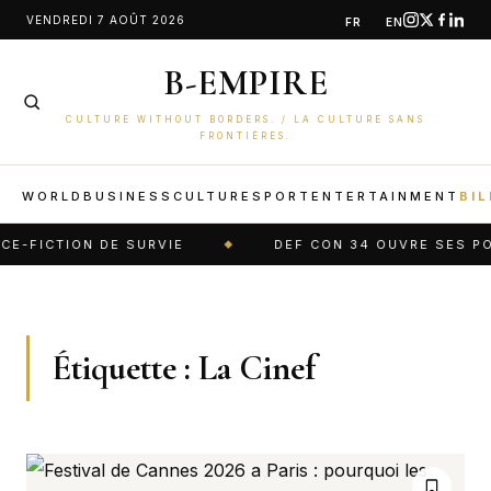
Aller
VENDREDI 7 AOÛT 2026
FR
EN
au
B-EMPIRE
contenu
CULTURE WITHOUT BORDERS. / LA CULTURE SANS
FRONTIÈRES.
WORLD
BUSINESS
CULTURE
SPORT
ENTERTAINMENT
BIL
E-FICTION DE SURVIE
DEF CON 34 OUVRE SES POR
Étiquette :
La Cinef