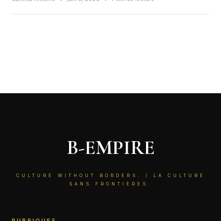
toujours actuel.
B-EMPIRE
CULTURE WITHOUT BORDERS. / LA CULTURE
SANS FRONTIÈRES.
RUBRIQUES