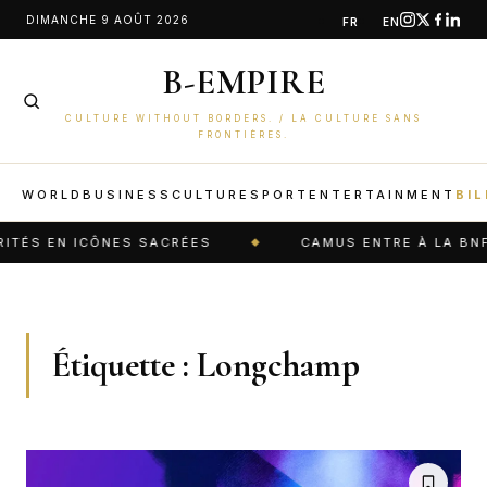
Aller
DIMANCHE 9 AOÛT 2026
FR
EN
au
B-EMPIRE
contenu
CULTURE WITHOUT BORDERS. / LA CULTURE SANS
FRONTIÈRES.
WORLD
BUSINESS
CULTURE
SPORT
ENTERTAINMENT
BIL
TÉS EN ICÔNES SACRÉES
CAMUS ENTRE À LA BNF :
Étiquette :
Longchamp