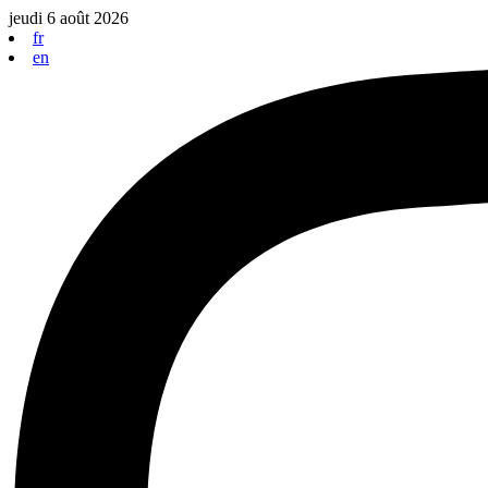
Aller
jeudi 6 août 2026
au
fr
contenu
en