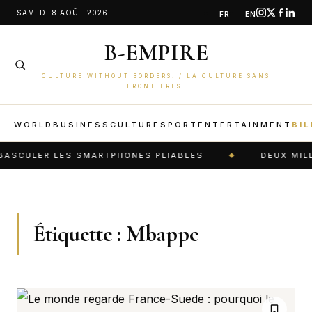
Aller
SAMEDI 8 AOÛT 2026
FR
EN
au
B-EMPIRE
contenu
CULTURE WITHOUT BORDERS. / LA CULTURE SANS
FRONTIÈRES.
WORLD
BUSINESS
CULTURE
SPORT
ENTERTAINMENT
BIL
BASCULER LES SMARTPHONES PLIABLES
DEUX MILLI
Étiquette :
Mbappe