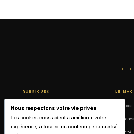
CULTU
RUBRIQUES
LE MAG
World
À propos
Nous respectons votre vie privée
Les cookies nous aident à améliorer votre
Business
La rédact
expérience, à fournir un contenu personnalisé
Culture
Publicité