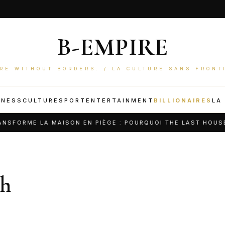
B-EMPIRE
RE WITHOUT BORDERS. / LA CULTURE SANS FRONT
INESS
CULTURE
SPORT
ENTERTAINMENT
BILLIONAIRES
LA
ORME LA MAISON EN PIÈGE : POURQUOI THE LAST HOUSE PE
ch