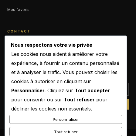
Mes favoris
CONTACT
contact@b-empiremagazine.com
Nous respectons votre vie privée
Les cookies nous aident à améliorer votre
expérience, à fournir un contenu personnalisé
et à analyser le trafic. Vous pouvez choisir les
NEWSLETTER
cookies à autoriser en cliquant sur
Personnaliser
. Cliquez sur
Tout accepter
pour consentir ou sur
Tout refuser
pour
SUBSCRIBE
décliner les cookies non essentiels.
Personnaliser
Tout refuser