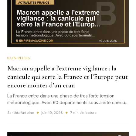
BUSINESS
Macron appelle a l’extreme vigilance : la
canicule qui serre la France et l’Europe peut
encore monter d’un cran
La France entre dans une phase de tres forte tension
meteorologique. Avec 60 departements sous alerte canicule
et une Europe occidentale sous pression, l'alerte ne
Santhia Antoine
juin 19, 2026
7 min de lecture
◆
◆
concerne plus seulement la meteo : elle touche deja les
transports, l'energie, les examens et les grands
evenements.