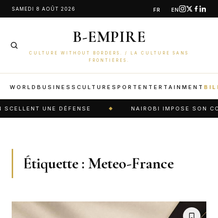
Aller
SAMEDI 8 AOÛT 2026
FR
EN
au
B-EMPIRE
contenu
CULTURE WITHOUT BORDERS. / LA CULTURE SANS
FRONTIÈRES.
WORLD
BUSINESS
CULTURE
SPORT
ENTERTAINMENT
BIL
LENT UNE DÉFENSE
NAIROBI IMPOSE SON CODE : 
Étiquette :
Meteo-France