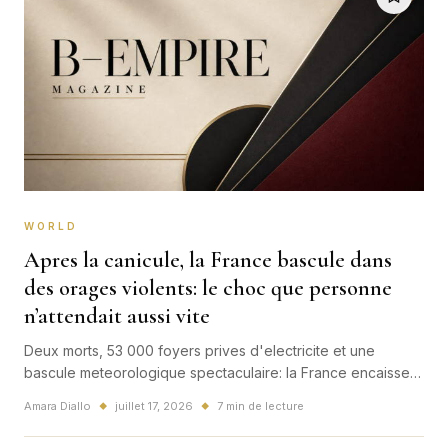
WORLD
Apres la canicule, la France bascule dans
des orages violents: le choc que personne
n’attendait aussi vite
Deux morts, 53 000 foyers prives d'electricite et une
bascule meteorologique spectaculaire: la France encaisse
des orages violents juste apres la canicule. Un sujet France
Amara Diallo
juillet 17, 2026
7 min de lecture
◆
◆
tres fort, avec un signal europeen et mondial sur les
extremes climatiques.