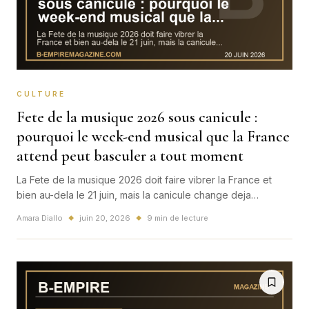
CULTURE
Fete de la musique 2026 sous canicule :
pourquoi le week-end musical que la France
attend peut basculer a tout moment
La Fete de la musique 2026 doit faire vibrer la France et
bien au-dela le 21 juin, mais la canicule change deja
l'atmosphere. Entre chaleur extreme, vigilances et risques
Amara Diallo
juin 20, 2026
9 min de lecture
◆
◆
de reports, le plus grand rendez-vous musical populaire du
pays entre dans une zone de tension tres rare.