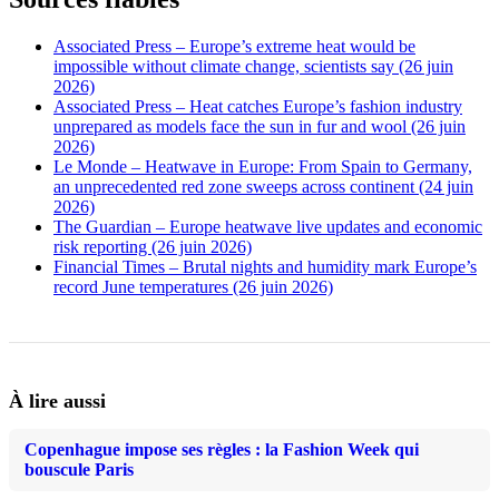
Associated Press – Europe’s extreme heat would be
impossible without climate change, scientists say (26 juin
2026)
Associated Press – Heat catches Europe’s fashion industry
unprepared as models face the sun in fur and wool (26 juin
2026)
Le Monde – Heatwave in Europe: From Spain to Germany,
an unprecedented red zone sweeps across continent (24 juin
2026)
The Guardian – Europe heatwave live updates and economic
risk reporting (26 juin 2026)
Financial Times – Brutal nights and humidity mark Europe’s
record June temperatures (26 juin 2026)
À lire aussi
Copenhague impose ses règles : la Fashion Week qui
bouscule Paris