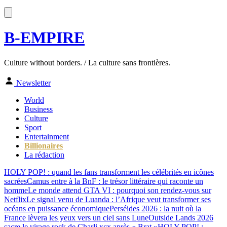
B-EMPIRE
Culture without borders. / La culture sans frontières.
Newsletter
World
Business
Culture
Sport
Entertainment
Billionaires
La rédaction
HOLY POP! : quand les fans transforment les célébrités en icônes
sacrées
Camus entre à la BnF : le trésor littéraire qui raconte un
homme
Le monde attend GTA VI : pourquoi son rendez-vous sur
Netflix
Le signal venu de Luanda : l’Afrique veut transformer ses
océans en puissance économique
Perséides 2026 : la nuit où la
France lèvera les yeux vers un ciel sans Lune
Outside Lands 2026
sacre le virage rock de Charli xcx après « Brat »
HOLY POP! :