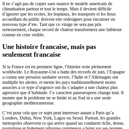
Il ne s’agit pas de copier sans nuance le modele americain de
climatisation partout et tout le temps. Mais il devient difficile
d’ignorer que les ecoles, les hopitaux, les transports et les lieux
accueillant du public doivent etre redesignes pour encaisser un
nouveau type d’ete. Tant que ce virage ne sera pas pris
serieusement, chaque record de chaleur transformera une faiblesse
connue en crise visible.
Une histoire francaise, mais pas
seulement francaise
Si la France est en premiere ligne, l’histoire reste pleinement
worldwide. Le Royaume-Uni a battu des records de juin, l’Espagne
a connu une pression sanitaire severe, l’Italie et l’Allemagne ont
multiplie les alertes, et meme les pays traditionnellement moins
associes a ce type d’urgence ont du s’adapter a une chaleur plus
agressive que d’habitude. Ce caractere paneuropeen change tout. Il
montre que le probleme ne se limite ni au Sud ni a une seule
geographie mediterraneenne.
C’est pour cela que ce sujet peut interesser autant a Paris qu’a
Londres, Dubai, New York, Lagos ou Seoul. Partout, les grandes
metropoles observent ce qui arrive quand un continent riche, dense,
touristique et fortement urbanise commence a buter sur ses propres