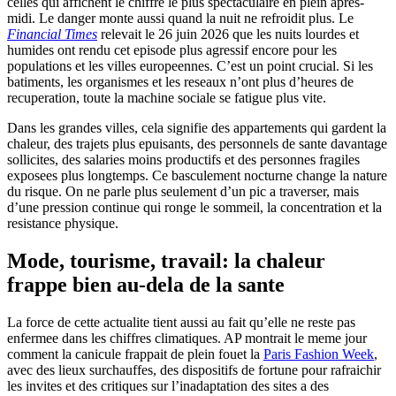
celles qui affichent le chiffre le plus spectaculaire en plein apres-
midi. Le danger monte aussi quand la nuit ne refroidit plus. Le
Financial Times
relevait le 26 juin 2026 que les nuits lourdes et
humides ont rendu cet episode plus agressif encore pour les
populations et les villes europeennes. C’est un point crucial. Si les
batiments, les organismes et les reseaux n’ont plus d’heures de
recuperation, toute la machine sociale se fatigue plus vite.
Dans les grandes villes, cela signifie des appartements qui gardent la
chaleur, des trajets plus epuisants, des personnels de sante davantage
sollicites, des salaries moins productifs et des personnes fragiles
exposees plus longtemps. Ce basculement nocturne change la nature
du risque. On ne parle plus seulement d’un pic a traverser, mais
d’une pression continue qui ronge le sommeil, la concentration et la
resistance physique.
Mode, tourisme, travail: la chaleur
frappe bien au-dela de la sante
La force de cette actualite tient aussi au fait qu’elle ne reste pas
enfermee dans les chiffres climatiques. AP montrait le meme jour
comment la canicule frappait de plein fouet la
Paris Fashion Week
,
avec des lieux surchauffes, des dispositifs de fortune pour rafraichir
les invites et des critiques sur l’inadaptation des sites a des