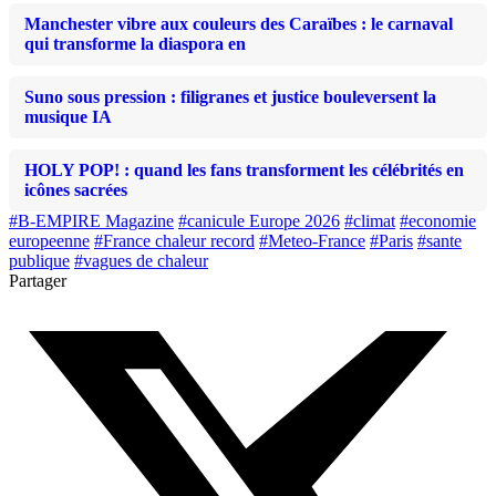
Manchester vibre aux couleurs des Caraïbes : le carnaval
qui transforme la diaspora en
Suno sous pression : filigranes et justice bouleversent la
musique IA
HOLY POP! : quand les fans transforment les célébrités en
icônes sacrées
#B-EMPIRE Magazine
#canicule Europe 2026
#climat
#economie
europeenne
#France chaleur record
#Meteo-France
#Paris
#sante
publique
#vagues de chaleur
Partager