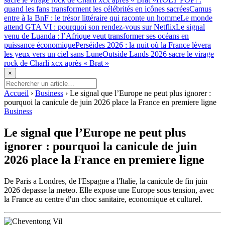
quand les fans transforment les célébrités en icônes sacrées
Camus
entre à la BnF : le trésor littéraire qui raconte un homme
Le monde
attend GTA VI : pourquoi son rendez-vous sur Netflix
Le signal
venu de Luanda : l’Afrique veut transformer ses océans en
puissance économique
Perséides 2026 : la nuit où la France lèvera
les yeux vers un ciel sans Lune
Outside Lands 2026 sacre le virage
rock de Charli xcx après « Brat »
×
Accueil
›
Business
›
Le signal que l’Europe ne peut plus ignorer :
pourquoi la canicule de juin 2026 place la France en premiere ligne
Business
Le signal que l’Europe ne peut plus
ignorer : pourquoi la canicule de juin
2026 place la France en premiere ligne
De Paris a Londres, de l'Espagne a l'Italie, la canicule de fin juin
2026 depasse la meteo. Elle expose une Europe sous tension, avec
la France au centre d'un choc sanitaire, economique et culturel.